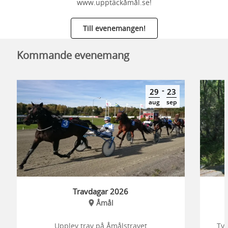
www.upptäckåmål.se!
Till evenemangen!
Kommande evenemang
-
29
23
aug
sep
Travdagar 2026
Åmål
Upplev trav på Åmålstravet
Tys