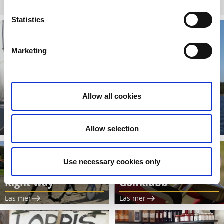
Statistics
Marketing
Allow all cookies
Utforska Vänern och Tösse Skärgård
Läs mer
Allow selection
Use necessary cookies only
Åmålstravet - The
Forsbacka
Right way
Golfklubb
Läs mer
Läs mer