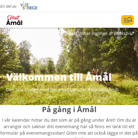
En del av
Fotograf:
Jonas Ingman @ Bruksbild
Välkommen till Åmål
Den lilla staden med det stora utbudet #storalillaåmål
På gång i Åmål
I vår kalender hittar du det som är på gång under året! Om du är
arrangör och saknar ditt evenemang här så finns en länk till ett
formulär på evenemangssidan! Glöm inte att också lägga in det på