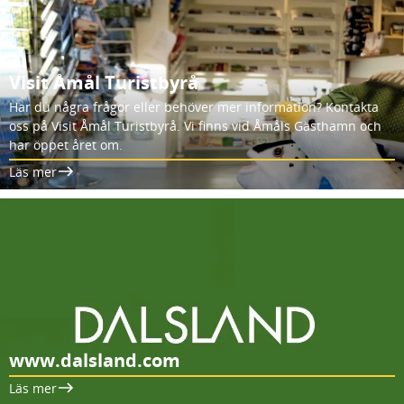
Visit Åmål Turistbyrå
Har du några frågor eller behöver mer information? Kontakta
oss på Visit Åmål Turistbyrå. Vi finns vid Åmåls Gästhamn och
har öppet året om.
Läs mer
www.dalsland.com
Läs mer