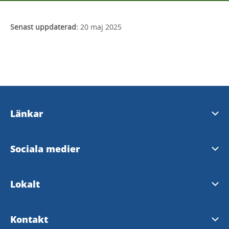
Senast uppdaterad:
20 maj 2025
Länkar
Åmåls Kommun
Sociala medier
Dalsland
Facebook.com/amalsturistbyra
Lokalt
Uthyrning Gamla Kyrkan
Instagram.com/amalsturistbyra
Skicka in ett evenemang
Kontakt