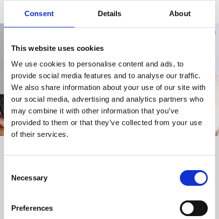
#storalillaåmål
Consent
Details
About
This website uses cookies
We use cookies to personalise content and ads, to
provide social media features and to analyse our traffic.
We also share information about your use of our site with
our social media, advertising and analytics partners who
may combine it with other information that you’ve
provided to them or that they’ve collected from your use
of their services.
Evenemangsstaden Åmål
Consent
Åmål är knappast någon slumrande småstad, vi gillar när
Necessary
det händer saker. Kanske det förklarar alla de evenemang,
Selection
konserter, utställningar och tävlingar som...
Preferences
LÄS MER