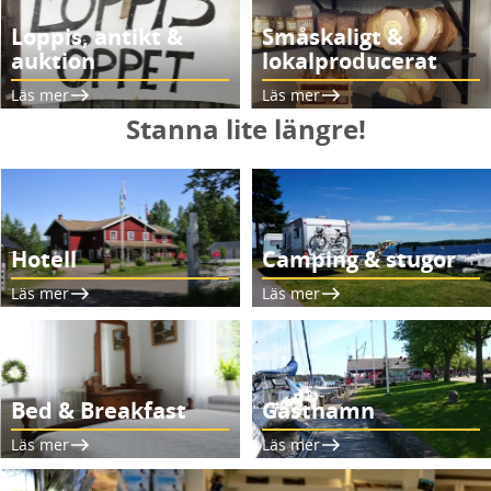
Loppis, antikt &
Småskaligt &
auktion
lokalproducerat
Läs mer
Läs mer
Stanna lite längre!
Hotell
Camping & stugor
Läs mer
Läs mer
Bed & Breakfast
Gästhamn
Läs mer
Läs mer