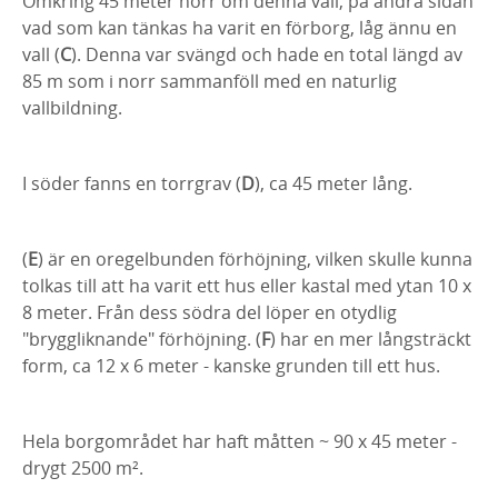
Omkring 45 meter norr om denna vall, på andra sidan
vad som kan tänkas ha varit en förborg, låg ännu en
vall (
C
). Denna var svängd och hade en total längd av
85 m som i norr sammanföll med en naturlig
vallbildning.
I söder fanns en torrgrav (
D
), ca 45 meter lång.
(
E
) är en oregelbunden förhöjning, vilken skulle kunna
tolkas till att ha varit ett hus eller kastal med ytan 10 x
8 meter. Från dess södra del löper en otydlig
"bryggliknande" förhöjning. (
F
)
har en mer långsträckt
form, ca 12 x 6 meter - kanske grunden till ett hus.
Hela borgområdet har haft måtten ~ 90 x 45 meter -
drygt 2500 m².