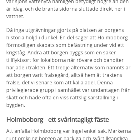
var sjöns vattenyta nämligen betydligt högre än den
är idag, och de branta sidorna sluttade direkt ner i
vattnet.
Då inga utgrävningar gjorts på platsen är borgens
historia höljd i dunkel. En del säger att Holmboborg
förmodligen skapats som befästning under vid ett
krigståg. Andra att borgen byggs som en säker
tillflyktsort för lokalborna när rövare och banditer
härjade i trakten. Ett tredje alternativ som nämnts är
att borgen varit frälsegård, alltså hem åt traktens
frälse, det vi senare kom att kalla adel. Denna
privilegierade grupp i samhället var undantagen från
skatt och hade ofta en viss rättslig särställning i
bygden.
Holmboborg - ett svårintagligt fäste
Att anfalla Holmboborg var ingel enkel sak. Markerna
runt omkring borgen är backiga och svårtillgängliga.