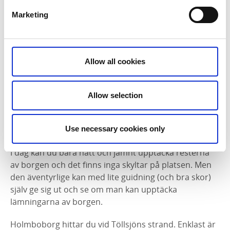
Uppifrån sitt fäste Holmboborg kunde de danska
soldaterna se vad man naturligtvis trodde var en
Marketing
numerärt sett överlägsen fiendestyrka som närmade
sig i ett våldsamt anfall. Så man begav sig hals över
huvud iväg åt andra hållet - mot Danmark.
Allow all cookies
Sägnen förmäler vidare att de danskes ledare skall ha
blivit nerstucken i Hedegärde inte många minuter
Allow selection
därefter. Ännu idag kallas ett parti av vägen för
Stackelid.
Use necessary cookies only
Holmboborg idag
I dag kan du bara nätt och jämnt upptäcka resterna
av borgen och det finns inga skyltar på platsen. Men
den äventyrlige kan med lite guidning (och bra skor)
själv ge sig ut och se om man kan upptäcka
lämningarna av borgen.
Holmboborg hittar du vid Töllsjöns strand. Enklast är