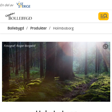
En del av
/
/
Bollebygd
Produkter
Holmboborg
Fotograf:
Roger Borgelid