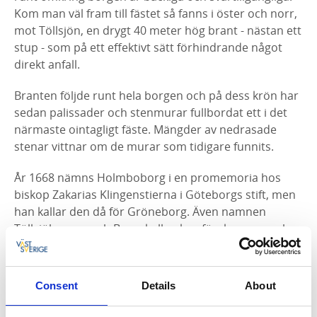
Kom man väl fram till fästet så fanns i öster och norr,
mot Töllsjön, en drygt 40 meter hög brant - nästan ett
stup - som på ett effektivt sätt förhindrande något
direkt anfall.
Branten följde runt hela borgen och på dess krön har
sedan palissader och stenmurar fullbordat ett i det
närmaste ointagligt fäste. Mängder av nedrasade
stenar vittnar om de murar som tidigare funnits.
År 1668 nämns Holmboborg i en promemoria hos
biskop Zakarias Klingenstierna i Göteborgs stift, men
han kallar den då för Gröneborg. Även namnen
Töllsjöborgen och Borgakullen kan förekomma, och
Töllsjö skrevs som Tylsrid år 1540.
Danskarna på Holmboborg
Consent
Details
About
Vid 1600-talets början gick gränsen mot Danmark vid