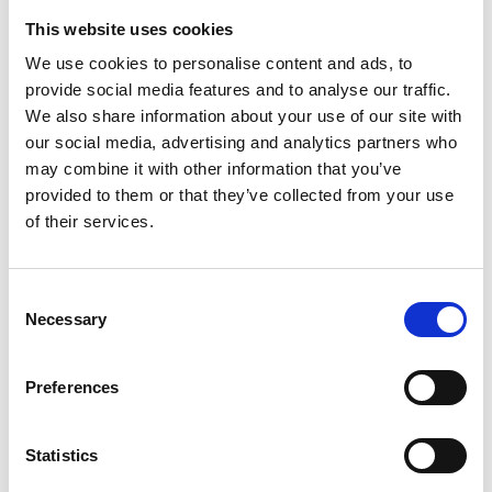
Bollebygds södra gräns, och mellan 1612-1613 var
This website uses cookies
häradet och Holmboborg danskt då det kommit att
ingå som en del av Älvsborgs lösen.
We use cookies to personalise content and ads, to
provide social media features and to analyse our traffic.
Enligt en legend i trakten skall danskarna efter
We also share information about your use of our site with
återtåget från Skaraborg suttit uppe på Holmboborg
our social media, advertising and analytics partners who
under hösten 1612. Töllsjöborna hade sedan länge
may combine it with other information that you’ve
tröttnat på danskarna, men hade inge möjlighet at
provided to them or that they’ve collected from your use
med tvång driva bort dem från borgen.
of their services.
På juldagsmorgonen var det så dags för sockenborna
att traditionsenligt ta sig till kyrkan för bön. Från alla
Consent
håll och kanter vandrade de mot kyrkan, med sina
Necessary
Selection
bloss tända för att lysa upp vägen. Byn Morghult, eller
Morjhult som vi säger i dag, var på den tiden ganska
Preferences
välbefolkad och man kan förstå att det var en mäktig
syn då de tända facklorna kom farande i en lång
karavan längs utefter Töllsjöns strand.
Statistics