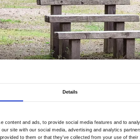
Utegym i Bollebygd
Details
All träning blir roligare utomhus!
s två fina utomhusgym.
e content and ads, to provide social media features and to analy
 our site with our social media, advertising and analytics partn
 provided to them or that they’ve collected from your use of their
mängen i Töllsjö, i anslutning till Töllsjö IFs sportstuga.