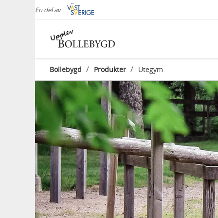
En del av
/
/
Bollebygd
Produkter
Utegym