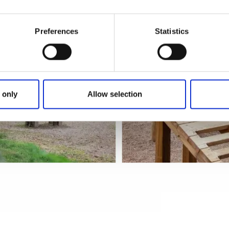
, som invigdes 2022, finns vid Hestrafors IF strax utanför
år och motionsspår.
Preferences
Statistics
ontan träning eller för att ge kroppen en riktig genomkörar
 only
Allow selection