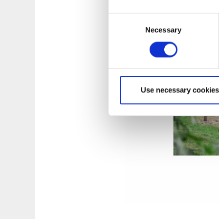
Det andra utegymmet
Consent
finns även elljussp
Necessary
Selection
Perfekt för både sp
Use necessary cookies