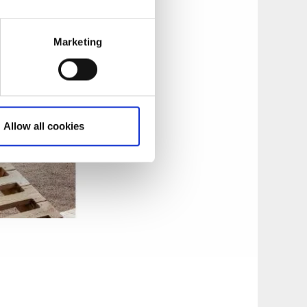
 Bollebygd. Här
Marketing
e!
;
Allow all cookies