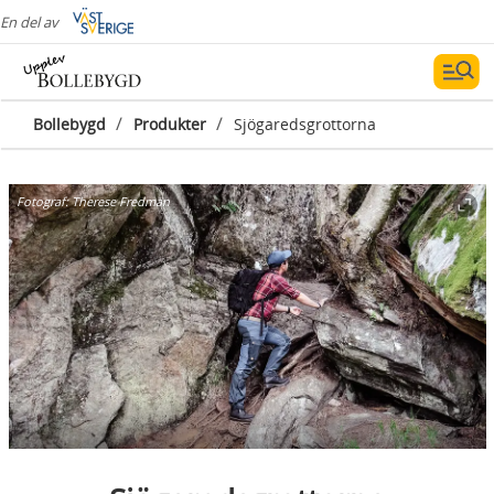
En del av
/
/
Bollebygd
Produkter
Sjögaredsgrottorna
Fotograf:
Therese Fredman