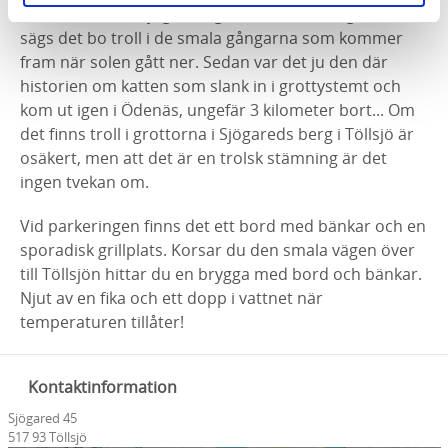
Historierna om Sjögaredsgrottorna är många. Här
sägs det bo troll i de smala gångarna som kommer
fram när solen gått ner. Sedan var det ju den där
historien om katten som slank in i grottystemt och
kom ut igen i Ödenäs, ungefär 3 kilometer bort... Om
det finns troll i grottorna i Sjögareds berg i Töllsjö är
osäkert, men att det är en trolsk stämning är det
ingen tvekan om.
Vid parkeringen finns det ett bord med bänkar och en
sporadisk grillplats. Korsar du den smala vägen över
till Töllsjön hittar du en brygga med bord och bänkar.
Njut av en fika och ett dopp i vattnet när
temperaturen tillåter!
Kontaktinformation
Sjögared 45
517 93 Töllsjö