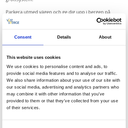
Parkera utmed vägen och ge dig upp i bergen på
upptäcksfärd. Snett uppåt höger från parkeringen,
cirka 50 meter och en liten klättring (här finns ett rep
till hjälp!), ligger ingången till den långa grottan.
Consent
Details
About
Grabba tag i det blå guidesnöret och följ det in bland
klippblocken. Det är långt, ibland trångt och alltid
spännande!
This website uses cookies
We use cookies to personalise content and ads, to
provide social media features and to analyse our traffic.
We also share information about your use of our site with
our social media, advertising and analytics partners who
may combine it with other information that you’ve
provided to them or that they’ve collected from your use
of their services.
Fotograf:
Therese Fredman
Consent