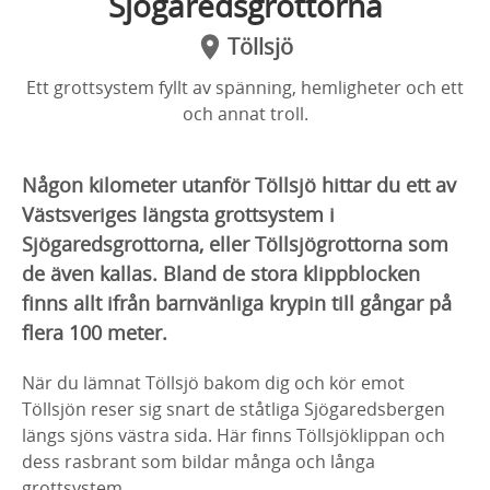
Sjögaredsgrottorna
Töllsjö
Ett grottsystem fyllt av spänning, hemligheter och ett
och annat troll.
Någon kilometer utanför Töllsjö hittar du ett av
Västsveriges längsta grottsystem i
Sjögaredsgrottorna, eller Töllsjögrottorna som
de även kallas. Bland de stora klippblocken
finns allt ifrån barnvänliga krypin till gångar på
flera 100 meter.
När du lämnat Töllsjö bakom dig och kör emot
Töllsjön reser sig snart de ståtliga Sjögaredsbergen
längs sjöns västra sida. Här finns Töllsjöklippan och
dess rasbrant som bildar många och långa
grottsystem.