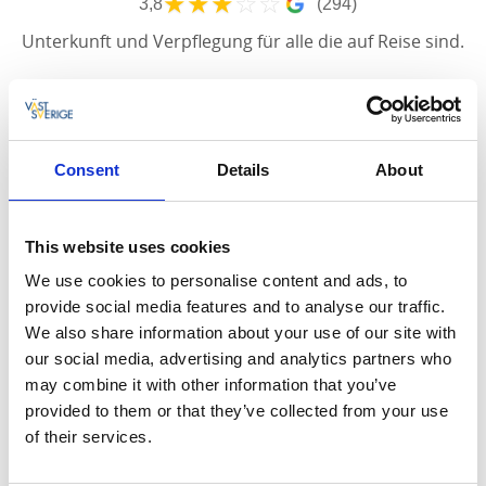
★
★
★
☆
☆
3,8
(294)
Unterkunft und Verpflegung für alle die auf Reise sind.
Dalhall Hotell ist die perfekte Unterkunft für
diejenigen, die auf Reisen sind. Direkt neben der
Europastraße 45 und am Rande der malerischen
Consent
Details
About
Kleinstadt Åmål gelegen, werden gemütliche
Zimmer und guter Service angeboten. Man kann
This website uses cookies
in der Sauna entspannen.
We use cookies to personalise content and ads, to
Kehren Sie ein und sättigen Sie Ihren Magen
provide social media features and to analyse our traffic.
We also share information about your use of our site with
our social media, advertising and analytics partners who
may combine it with other information that you’ve
Dalhall Hotell ist das Hotel für diejenigen auf Ihrem
provided to them or that they’ve collected from your use
Weg. Gerade auf der 45. in Åmål, werden 23
of their services.
angenehme Zimmer für eine gute Nacht angeboten,
bevor es Zeit ist, wieder wegzukommen. Das Hotel