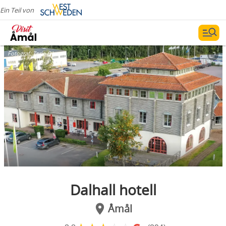
Ein Teil von
Fotograf:
Terje Olsen
Dalhall hotell
Åmål