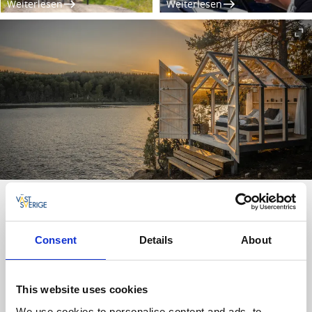
Weiterlesen
Weiterlesen
”The 72 Hour Cabin”
Entdecke die Effekte der schwedischen Natur! Schweden
Consent
Details
About
liegt beim Ranking in Sachen Lebensqualität sehr hoch. Das
Geheimnis? Eine Fallstudie untersucht die gesundheitlichen
Auswirkungen eines Lebens in der schwedischen Natur.
This website uses cookies
We use cookies to personalise content and ads, to