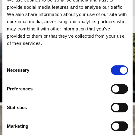
Mehr dazu
provide social media features and to analyse our traffic.
We also share information about your use of our site with
Sehen und erleben
our social media, advertising and analytics partners who
may combine it with other information that you’ve
provided to them or that they’ve collected from your use
of their services.
Consent
Dalsland Kanal
Necessary
Selection
Eine verrückte Idee, die über 150 Jahre alt ist. Nicht viele
glaubten daran, bis auf den großen Kanal- und
Eisenbahnbauer Nils Ericson ...
Preferences
Weiterlesen
Statistics
Marketing