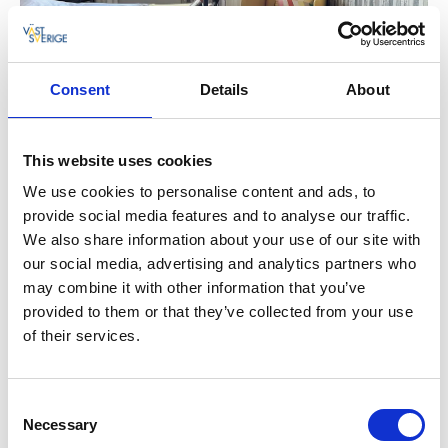
Consent
Details
About
This website uses cookies
Abenteuer in der Natur oder auf dem
We use cookies to personalise content and ads, to
Golfplatz
provide social media features and to analyse our traffic.
Das Gasthaus liegt mitten in der Natur und dient als
We also share information about your use of our site with
guter Ausgangspunkt für Sehenswürdigkeiten und
our social media, advertising and analytics partners who
Attraktionen in Edsleskogs schöner Umgebung.
may combine it with other information that you’ve
Erleben Sie die Natur und wandern Sie im
provided to them or that they’ve collected from your use
Naturschutzgebiet Baljås oder angeln Sie in einem der
of their services.
verborgenen Seen. Wenn Sie nicht angeln und
wandern möchten, können Sie an einer Whisky-
Consent
Verkostung teilnehmen oder in Forsbacka Golf
Necessary
Selection
spielen. Wenn Sie das Gasthaus zusammen mit