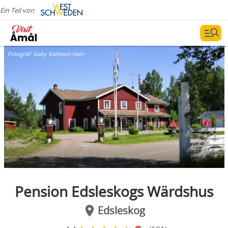
Ein Teil von
Fotograf:
Gaby Karlsson Hain
Pension Edsleskogs Wärdshus
Edsleskog