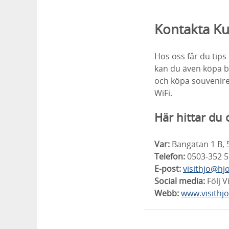
Kontakta Ku
Hos oss får du tips
kan du även köpa bil
och köpa souvenirer 
WiFi.
Här hittar du 
Var:
Bangatan 1 B, 
Telefon:
0503-352 5
E-post:
visithjo@hj
Social media:
Följ V
Webb:
www.visithjo