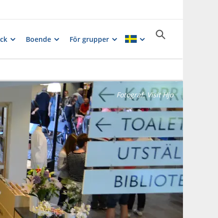
ck
Boende
För grupper
Fotograf:
Visit Hjo