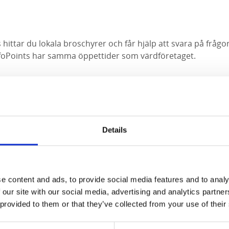
 hittar du lokala broschyrer och får hjälp att svara på fråg
foPoints har samma öppettider som värdföretaget.
Point ägs av
branschorganisationen Visita >>
tlinjer för InfoPoints fastställs av Destinationsrådet
Details
e content and ads, to provide social media features and to analy
 our site with our social media, advertising and analytics partn
 provided to them or that they’ve collected from your use of their