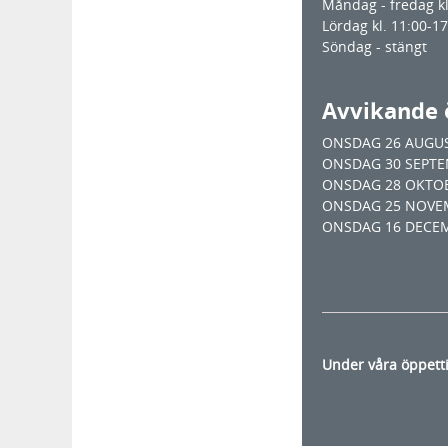
Måndag - fredag kl
Lördag kl. 11:00-1
Söndag - stängt
Avvikande 
ONSDAG 26 AUGUSTI
ONSDAG 30 SEPTEMB
ONSDAG 28 OKTOBER
ONSDAG 25 NOVEMBE
ONSDAG 16 DECEMBE
Under våra öppetti