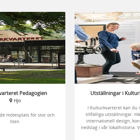
varteret Pedagogien
Utställningar i Kultu
Hjo
I Kulturkvarteret kan du 
tillfälliga utställningar. 
e mötesplats för stor och
internationell design, kon
liten
nedslag i vår lokalhistoria. 
vi ett tiotal nya utställning