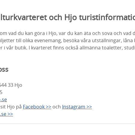
lturkvarteret och Hjo turistinformati
 om vad du kan göra i Hjo, var du kan äta och sova och vad 
jetter till olika evenemang, besöka våra utställningar, låna 
i vår butik. I kvarteret finns också allmänna toaletter, stud
oss
544 33 Hjo
5
o.se
isit Hjo på
Facebook >>
och
Instagram >>
.se >>