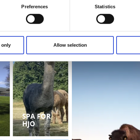
Preferences
Statistics
STF VANDRARHEM
 GOLFKLUBB
EIRA
 only
Allow selection
SPA FOR
HJO