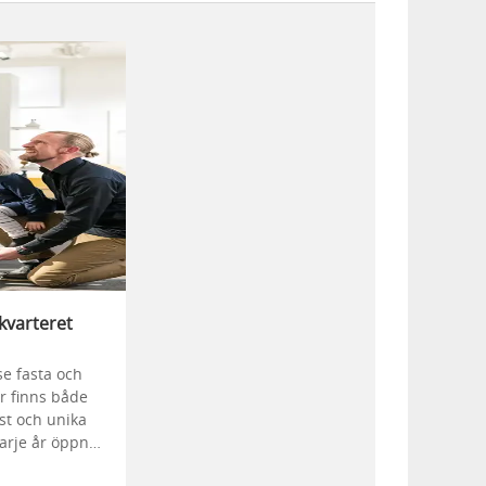
rkvarteret
se fasta och
Här finns både
st och unika
Varje år öppnar
ar vid sidan om