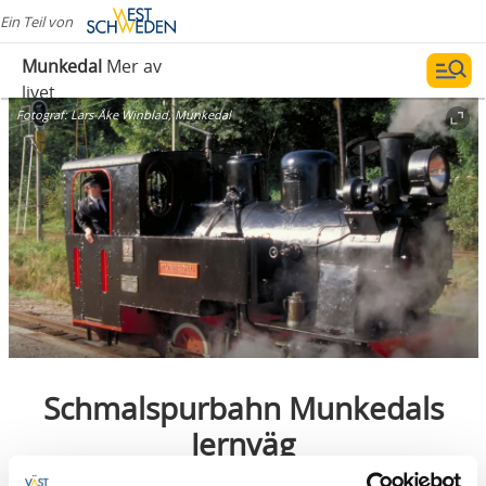
Ein Teil von
Munkedal
Mer av
livet
Fotograf:
Lars-Åke Winblad, Munkedal
Schmalspurbahn Munkedals
Jernväg
Munkedal