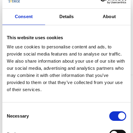
Ein Teil der Geschichte von Munkedal
Consent
Details
About
Munkedals Jernväg ist eine Schmalspurbahn aus dem
19. Jahrhundert, und noch heute wird die Strecke
This website uses cookies
zwischen Åtorp und dem Hafen von Munkedal
We use cookies to personalise content and ads, to
befahren. Steigen Sie ein, und erleben Sie vergangene
provide social media features and to analyse our traffic.
Zeiten. Das Museum besitzt auch ein Café mit
We also share information about your use of our site with
interessanten Exponaten der Eisenbahngeschichte.
our social media, advertising and analytics partners who
may combine it with other information that you’ve
provided to them or that they’ve collected from your use
Kontaktinformation
of their services.
Museiföreningen Munkedals Jernväg
Östra Åtorpsvägen 18
455 31 Munkedal
Consent
Telefon:
+46 70864 82 16
Necessary
E-Mail:
E-Mail senden
Selection
Homepage:
munkedalsjernvag.com/