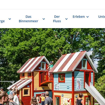
Das
Der
Erleben
Unt
rge
Binnenmeer
Fluss