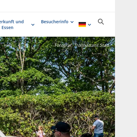
erkunft und
Besucherinfo
Essen
Fotograf:
Trollhättans Stad