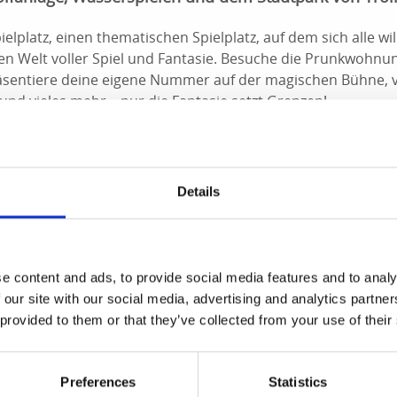
Spielplatz, einen thematischen Spielplatz, auf dem sich alle 
hen Welt voller Spiel und Fantasie. Besuche die Prunkwohnu
räsentiere deine eigene Nummer auf der magischen Bühne, 
und vieles mehr – nur die Fantasie setzt Grenzen!
g des Zirkusdirektors mit zwei Rutschen
er Eintritt, Snacks und Tickets erhältlich sind
ne, offen für alle, die auftreten möchten
Details
an verschiedene Leckereien kaufen und verkaufen kann
etasse
erden und Elefanten
n Besuch festzuhalten
e content and ads, to provide social media features and to analy
mit drei Plätzen, darunter eine Partnerschaukel und eine B
 our site with our social media, advertising and analytics partn
Spieltischen
 provided to them or that they’ve collected from your use of their
atz findest du im Stadtpark von Trollhättan – umgeben von 
chen, Bächen sowie einer im Sommer geöffneten Abenteuer-
Preferences
Statistics