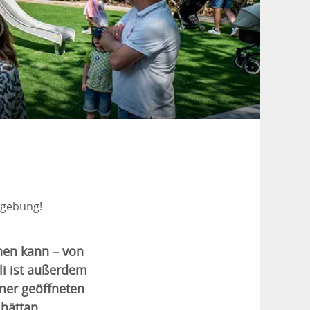
mgebung!
hen kann – von
li ist außerdem
mer geöffneten
hättan.