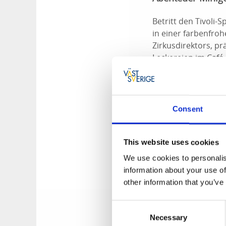
Betritt den Tivoli-
in einer farbenfro
Zirkusdirektors, p
Leckereien im Café 
Die Prunkwohnun
Ticketkasse, an d
Die magische Büh
Consent
Kiosk, in dem m
Drehende Kaffe
Karussell mit Pf
This website uses cookies
Fotowand, um de
We use cookies to personalis
Schaukelanlage 
information about your use of
Sandkasten mit 
other information that you’ve
Den Tivoli-Spielpl
Consent
Wasserspielen, Tei
Necessary
Selection
Café.