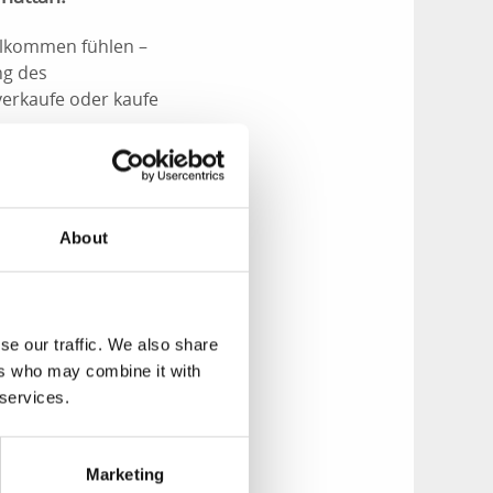
willkommen fühlen –
ng des
verkaufe oder kaufe
About
se our traffic. We also share
abyschaukel
ers who may combine it with
 services.
Bäumen, Blumen,
Minigolfanlage mit
Marketing