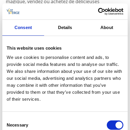
magique, vendez ou achetez de délicieuses
gourmandises au café, et bien plus encore – seule
l’imagination fixe les limites !
L’appartement de parade du directeur du parc
Consent
Details
About
avec deux toboggans
Une billetterie où l’on peut se procurer l’entrée,
This website uses cookies
des snacks et des billets
La scène magique, ouverte à tous ceux qui
We use cookies to personalise content and ads, to
souhaitent se produire
provide social media features and to analyse our traffic.
Un kiosque où l’on peut à la fois acheter et vendre
We also share information about your use of our site with
diverses gourmandises
our social media, advertising and analytics partners who
Une tasse à café tournante
may combine it with other information that you’ve
Un manège avec des chevaux et des éléphants
provided to them or that they’ve collected from your use
Un mur photo pour immortaliser la visite
of their services.
Une structure de balançoires avec trois places,
dont une balançoire « nid » et une balançoire pour
bébés
Consent
Necessary
Un bac à sable avec table de jeu
Selection