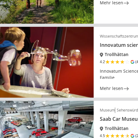
Mehr lesen
Wissenschaftszentru
Innovatum scien
Trollhättan
★
★
★
★
☆
4.2
(
Innovatum Science 
Familie
Mehr lesen
Museum
Sehenswürd
Saab Car Muse
Trollhättan
★
★
★
★
★
4.5
(