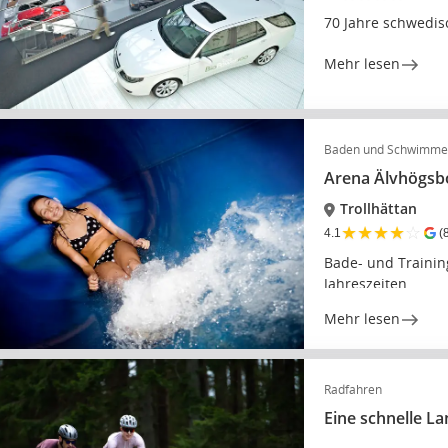
70 Jahre schwedis
Mehr lesen
Baden und Schwimm
Arena Älvhögsb
Trollhättan
★
★
★
★
☆
4.1
(
Bade- und Training
Jahreszeiten
Mehr lesen
Radfahren
Eine schnelle L