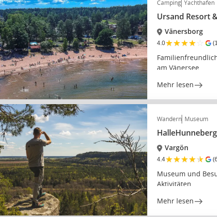
Camping
Yachthafen
Ursand Resort 
Vänersborg
★
★
★
★
☆
4.0
(
Familienfreundli
am Vänersee
Mehr lesen
Wandern
Museum
HalleHunneberg
Vargön
★
★
★
★
★
4.4
(
Museum und Besuc
Aktivitäten
Mehr lesen