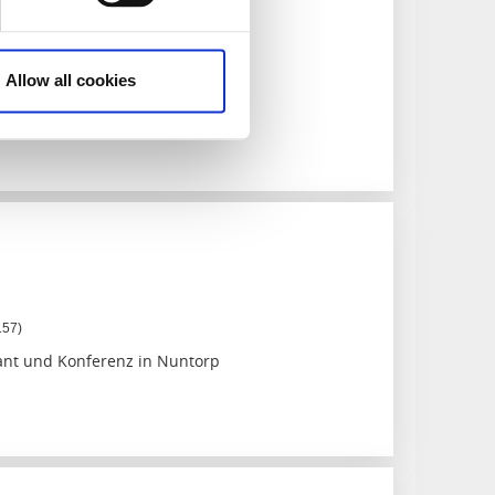
Kajak und Wandern
2)
Allow all cookies
k in eine neue Welt treiben
157)
ant und Konferenz in Nuntorp