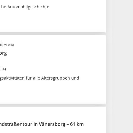
che Automobilgeschichte
en
Arena
org
834)
saktivitäten für alle Altersgruppen und
andstraßentour in Vänersborg – 61 km