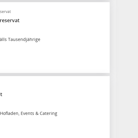
servat
reservat
älls Tausendjährige
t
Hofladen, Events & Catering