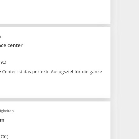
m
ce center
491)
Center ist das perfekte Ausugsziel für die ganze
igkeiten
um
2701)