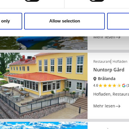
Blågrönt liv - 
Trollhättan
★
★
★
★
★
5.0
(
 only
Allow selection
Lass dich vom Kaja
Mehr lesen
Restaurant
Hofläden
Nuntorp Gård
Brålanda
★
★
★
★
★
4.6
(
Hofladen, Restaur
Mehr lesen