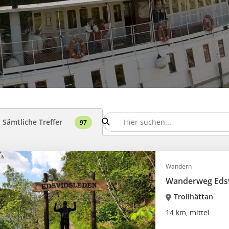
Sämtliche Treffer
97
Wandern
Wanderweg Eds
Trollhättan
14 km, mittel