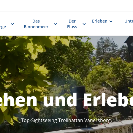
Das
Der
Erleben
Unt
rge
Binnenmeer
Fluss
ehen und Erleb
Top-Sightseeing Trollhättan Vänersborg.