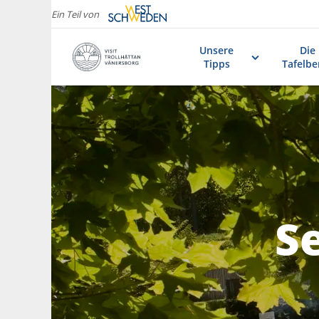
Ein Teil von
Unsere
Die
Tipps
Tafelbe
S