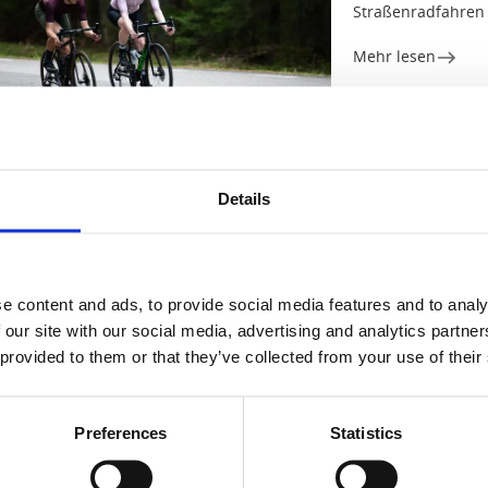
Straßenradfahren
Mehr lesen
Museum
Details
Vänersborgs m
Vänersborg
★
★
★
★
★
4.5
(
e content and ads, to provide social media features and to analy
Eine Zeitreise in
 our site with our social media, advertising and analytics partn
Schwedens
 provided to them or that they’ve collected from your use of their
Mehr lesen
Preferences
Statistics
Aktivitäten
Wandern