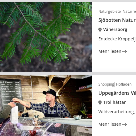
Naturgebiete
Naturre
Sjöbotten Natur
Vänersborg
Entdecke Kroppefj
Mehr lesen
Shopping
Hofläden
Uppegårdens Vil
Trollhättan
Wildverarbeitung, 
Mehr lesen