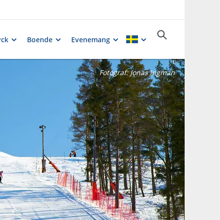
yck
Boende
Evenemang
Fotograf:
Jonas Ingman