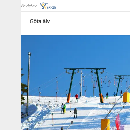
En del av
Göta älv