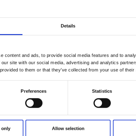
 och du är välkommen att kasta dig ut i backen.
a nivåer
Details
arter har Alebacken något för både nybörjare och mer erfar
backen väntar två släpliftar och en knapplift på att ta dig u
en kan du behöva ladda batterierna för att kunna ge dig ut
 ner med en dricka, godis, korv med mera, i Alebackens ser
e content and ads, to provide social media features and to analy
 our site with our social media, advertising and analytics partn
ng
 provided to them or that they’ve collected from your use of their
mar och höst går liftarna för fulla muggar. Då kan du kasta
k för downhillcykling. I parken hittar du flera olika downhillb
Preferences
Statistics
 only
Allow selection