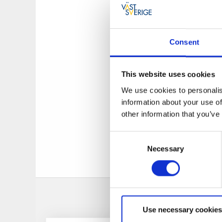
snökanoner igång
Backar för all
Consent
Med tre olika nedf
du kommer ner från 
This website uses cookies
några timmar i back
välkommen att sitta
We use cookies to personalis
information about your use of
Downhillcykli
other information that you’ve
Även under vår, som
Consent
cykel i Ale Bike Par
Necessary
Selection
svårhetsgrad.
Use necessary cookies