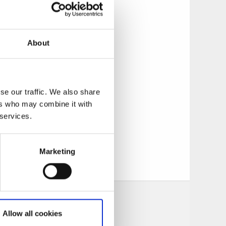
About
na skidåkare. När
pp igen. Efter
 igen. Då är du
vering.
se our traffic. We also share
ers who may combine it with
 services.
 dig ut i backen på
anor i varierande
Marketing
Allow all cookies