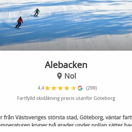
Alebacken
Nol
★
★
★
★
★
4,4
(299)
Fartfylld skidåkning precis utanför Göteborg
 från Västsveriges största stad, Göteborg, väntar fartf
emperaturen kryper två grader under nollan sätter ba