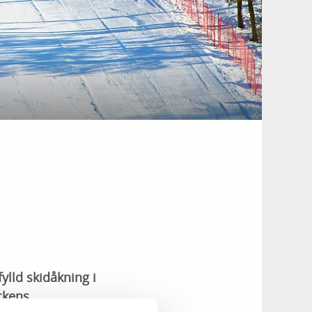
ylld skidåkning i
ckens