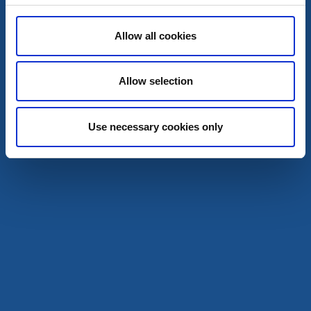
Allow all cookies
Allow selection
Sport och hälsa
Invigning av utomhustennisbanorna
Use necessary cookies only
Lilla Edet
En festlig tennisdag för stora och små!
21 aug - 22 aug
Läs mer
22
aug