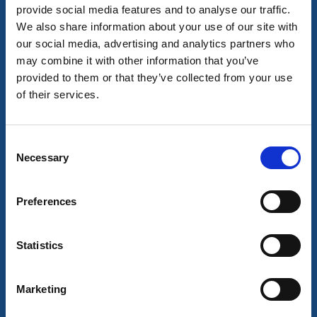
provide social media features and to analyse our traffic.
We also share information about your use of our site with
our social media, advertising and analytics partners who
may combine it with other information that you’ve
provided to them or that they’ve collected from your use
of their services.
Sport och hälsa
Natur och friluftsliv
Laxens dag
Consent
Lilla Edet
Necessary
Selection
En dag vid Göta älv med laxen i centrum!
14 aug - 15 aug
Preferences
Läs mer
Statistics
21
aug
Marketing