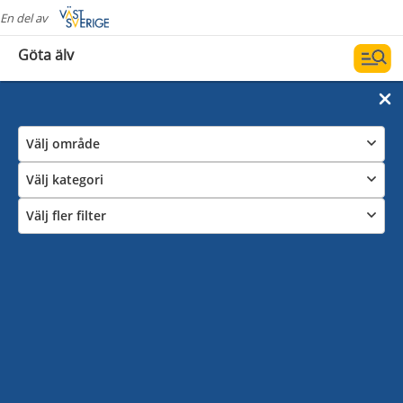
En del av
Göta älv
Välj område
Välj kategori
Välj fler filter
Alla evenemang
Här hittar du en komplett översikt över alla
evenemang i Ale och Lilla Edet. Utforska vad området
runt Göta Älv har att erbjuda och planera ditt nästa
äventyr!