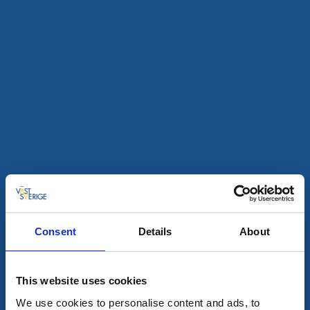
Konst och kultur
Drömmen om Birgitta - teaterföreställning
Lödöse
En himmelsk och helvetisk föreställning du inte vill
missa!
13 aug - 21 aug
Läs mer
Consent
Details
About
14
aug
This website uses cookies
We use cookies to personalise content and ads, to