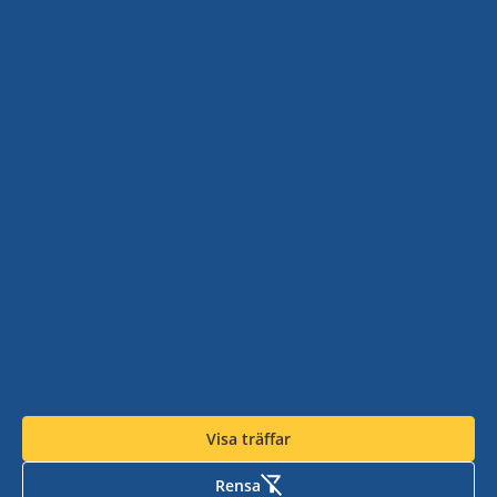
Visa fler
Lilla Edet kommun
Lilla Edet kommuns hemsida
Ale kommun
Medborgarservice
Ale kommuns hemsida
Facebook
Visa träffar
Rensa