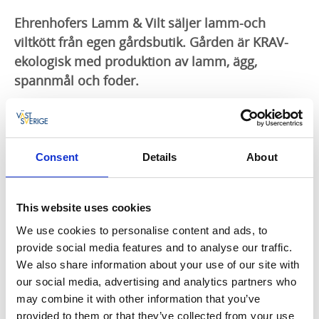
Ehrenhofers Lamm & Vilt säljer lamm-och
viltkött från egen gårdsbutik. Gården är KRAV-
ekologisk med produktion av lamm, ägg,
spannmål och foder.
Ehrenhofers Lamm och Vilt har även uppfödning av
Wachtelhund, Bayersk Viltspårhund och Finullsfår.
Dessutom har företaget utbildningar i eftersök och
Consent
Details
About
skytte.
Mycket trevligheter i gårdsbutiken
This website uses cookies
I gårdbutiken hittar du också ett urval av egna
We use cookies to personalise content and ads, to
marmelader, kryddblandningar med bland annat
provide social media features and to analyse our traffic.
ramslök, oljor och fårskinn.
We also share information about your use of our site with
our social media, advertising and analytics partners who
Om oss - John-Fredrik och Eva-Maria
may combine it with other information that you’ve
John-Fredrik Grönvall är viltbedömare (godkänd av
provided to them or that they’ve collected from your use