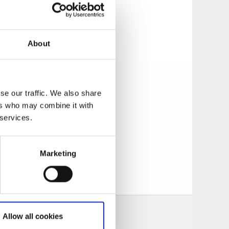
About
mer bjudas på en
örglömlig kväll på
se our traffic. We also share
ers who may combine it with
 services.
lats.
Marketing
Allow all cookies