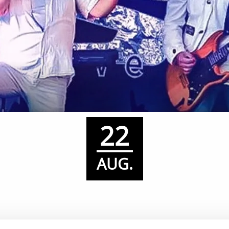
22
AUG.
gerfest med PS Live på Instö Kök