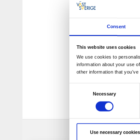
Consent
De härliga grabbarn
This website uses cookies
musikalisk resa ge
We use cookies to personalis
vår inglasade utese
information about your use of
other information that you’ve
Köket erbjuder en t
Välkomna att boka
Consent
Necessary
Selection
Use necessary cookies