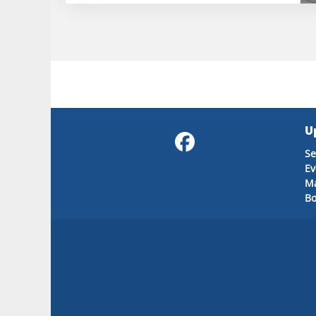
U
Se
E
Ma
B