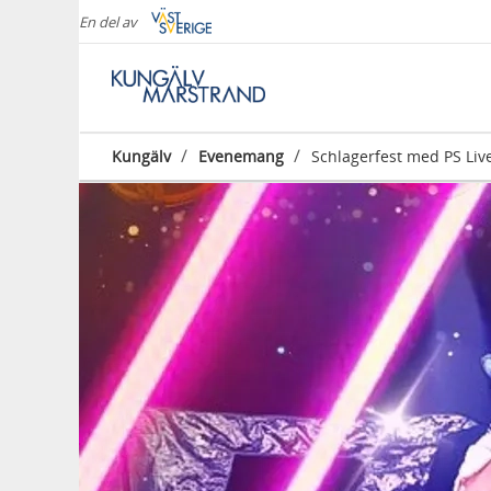
En del av
/
/
Kungälv
Evenemang
Schlagerfest med PS Liv