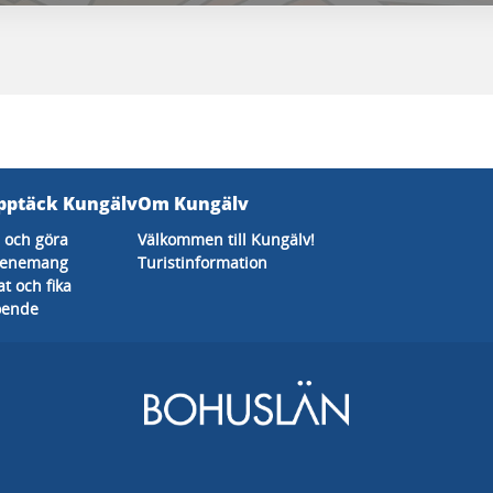
pptäck Kungälv
Om Kungälv
 och göra
Välkommen till Kungälv!
venemang
Turistinformation
t och fika
oende