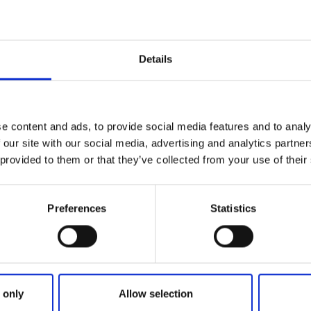
Instön
Sing a long and dance!
Details
a från PS Live äntrar scenen för fjärde året i rad. Det kom
nom tiderna, med de bästa Schlager hitsen. Räkna med en of
e content and ads, to provide social media features and to analy
rvering under tak!
 our site with our social media, advertising and analytics partn
 provided to them or that they’ve collected from your use of their
revlig meny under kvällen. Musikavgiften 150 kr betalas på p
 ditt bord på hemsidan www.instokokobar.se
Preferences
Statistics
 only
Allow selection