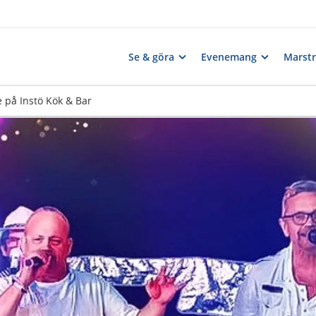
Se & göra
Evenemang
Marst
e på Instö Kök & Bar