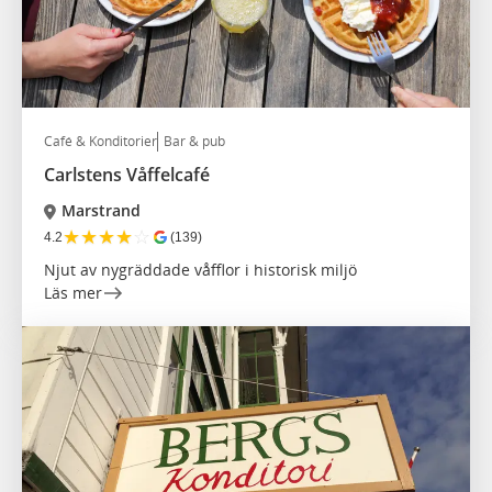
Café & Konditorier
Bar & pub
Carlstens Våffelcafé
Marstrand
★
★
★
★
☆
4.2
(139)
Njut av nygräddade våfflor i historisk miljö
Läs mer