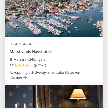
Hotell
Spahotell
Marstrands Havshotell
Marstrand/Kungälv
★
★
★
★
☆
4.2
(2571)
Avkoppling och äventyr med salta förtecken
Läs mer