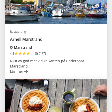
Restaurang
Arnell Marstrand
Marstrand
★
★
★
★
☆
4.2
(477)
Njut av god mat vid kajkanten på underbara
Marstrand
Läs mer