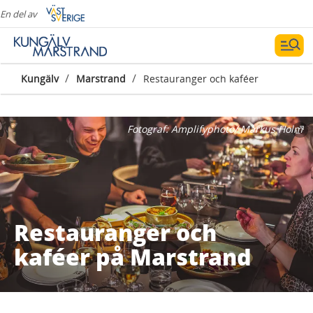
En del av
/
/
Kungälv
Marstrand
Restauranger och kaféer
Fotograf:
Amplifyphoto/ Markus Holm
Restauranger och
kaféer på Marstrand