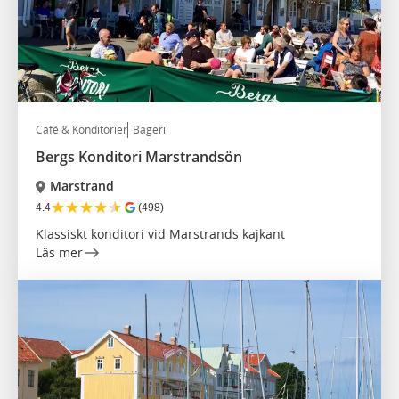
Café & Konditorier
Bageri
Bergs Konditori Marstrandsön
Marstrand
★
★
★
★
★
4.4
(498)
Klassiskt konditori vid Marstrands kajkant
Läs mer