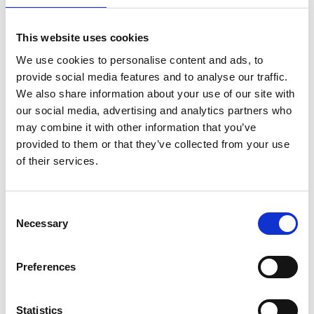
This website uses cookies
We use cookies to personalise content and ads, to
provide social media features and to analyse our traffic.
We also share information about your use of our site with
our social media, advertising and analytics partners who
may combine it with other information that you’ve
Trivselrunda på cykel i centrala
provided to them or that they’ve collected from your use
Kungälv
of their services.
En trevlig runda för att upptäcka de fina centrala
delarna av Kungälv. Rundan tar dig både längs älven,
Consent
till Bohus fästning och ut mot Trankärr.
Necessary
Selection
Trivselrundan
Preferences
Statistics