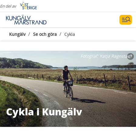
En del av
/
/
Kungälv
Se och göra
Cykla
Fotograf:
Katja Ragnstam
Cykla i Kungälv