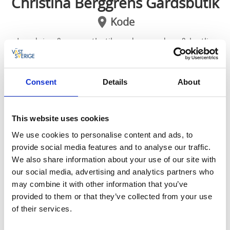
Christina Berggrens Gårdsbutik
Kode
Inredning & presentbutik med en modern & lantlig
design
Consent
Details
About
I Christina Berggrens gårdsbutik finner man
inredning i lantlig & modern design till
hemmet, trädgården och balkongen.
This website uses cookies
We use cookies to personalise content and ads, to
Det finns mycket inspiration och fint att handla inför
provide social media features and to analyse our traffic.
alla årets stora helger, advent, lucia, jul, nyår och
We also share information about your use of our site with
påsk. Här får man en personlig service och inslagning
our social media, advertising and analytics partners who
om man önskar av paket.
may combine it with other information that you’ve
provided to them or that they’ve collected from your use
Gårdsbutiken ligger i en charmig & mysig miljö på en
of their services.
gård mellan Kungälv & Marstrand.