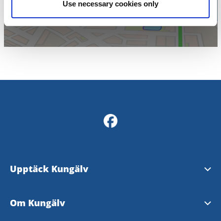
Use necessary cookies only
Upptäck Kungälv
Se och göra
Om Kungälv