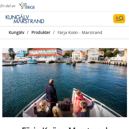
En del av
/
/
Kungälv
Produkter
Färja Koön - Marstrand
Fotograf:
Roger Borgelid