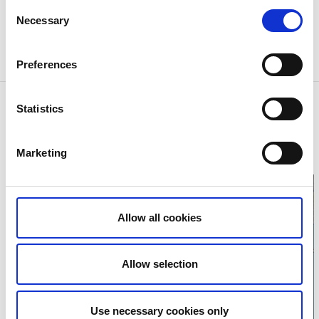
Consent
Necessary
Selection
Preferences
Kontaktinformation
Statistics
Kungälvs kommun
Telefon:
00303 23 99 43
Marketing
E-post:
Skicka E-post
Hemsida:
Till hemsida
Allow all cookies
Klicka för att visa
Allow selection
karta
Use necessary cookies only