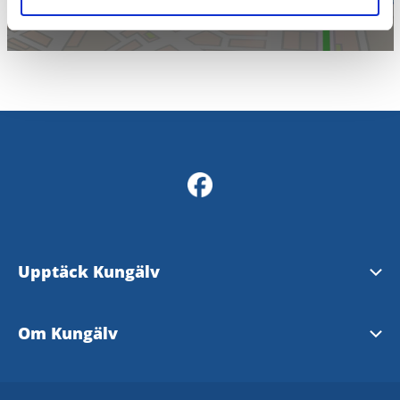
Upptäck Kungälv
Se och göra
Om Kungälv
Evenemang
Välkommen till Kungälv!