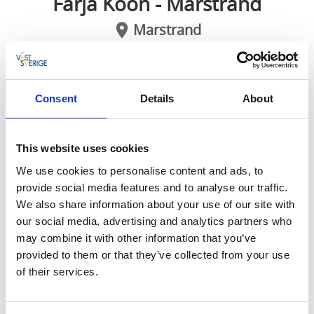
Färja Koön - Marstrand
Marstrand
Marstrandsfärjan avgår regelbundet dygnet runt
och tar endast två minuter. Sena kvällar och
Consent
Details
About
nätter behöver färjan förbeställas och är
avgiftsfri vid resa från Marstrandsön.
This website uses cookies
Du kan köpa enkel- eller månadsbiljetter eller årskort
We use cookies to personalise content and ads, to
till färjan. Även Västtrafiks periodbiljetter, skolkort
provide social media features and to analyse our traffic.
och seniorkort för zon B är giltiga färdbevis på färjan.
We also share information about your use of our site with
our social media, advertising and analytics partners who
Köp biljett och se tidtabell för Marstrandsfärjan
may combine it with other information that you’ve
provided to them or that they’ve collected from your use
Det är Kungälvs kommun som ansvarar för
of their services.
Marstrandsfärjan.