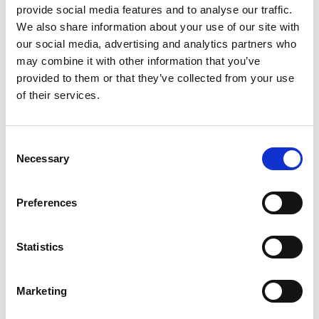
Kombinera din vistelse på Grand Hotel Marstrand
provide social media features and to analyse our traffic.
med ett riktigt havsäventyr. Följ med en lokal fiskebåt
We also share information about your use of our site with
ut på havet och provsmaka ostron, krabbor och
our social media, advertising and analytics partners who
kräftor. På kvällen väntar en trerätters middag i
may combine it with other information that you’ve
restaurang Grand Tenan. Föredrar du landbaserade
provided to them or that they’ve collected from your use
äventyr finns många fina vandringsleder i området.
of their services.
Rustik pub i klassisk seglarmiljö
Consent
Bakfickan är namnet på Marstrands rustika och
Necessary
Selection
skärgårdsinspirerade pub. Det är en självklar
samlingsplats för både besökande båtentusiaster och
Marstrandsborna själva. Bardisken består av ett 100
Preferences
år gammalt roder, bara det är värt ett besök.
Statistics
Marketing