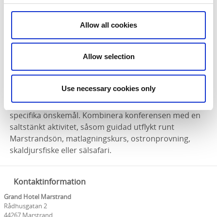
Allow all cookies
Allow selection
Konferenspaket och skräddarsydda mötet
vid havet
Use necessary cookies only
Grand Hotel Marstrand erbjuder ett varierat utbud av
konferenspaket samt skräddarsyr mötet efter era
specifika önskemål. Kombinera konferensen med en
saltstänkt aktivitet, såsom guidad utflykt runt
Marstrandsön, matlagningskurs, ostronprovning,
skaldjursfiske eller sälsafari.
Kontaktinformation
Grand Hotel Marstrand
Rådhusgatan 2
44267 Marstrand