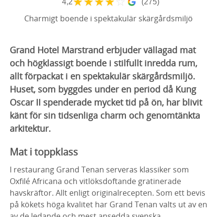
★
★
★
★
☆
4,2
(275)
Charmigt boende i spektakulär skärgårdsmiljö
Grand Hotel Marstrand erbjuder vällagad mat
och högklassigt boende i stilfullt inredda rum,
allt förpackat i en spektakulär skärgårdsmiljö.
Huset, som byggdes under en period då Kung
Oscar II spenderade mycket tid på ön, har blivit
känt för sin tidsenliga charm och genomtänkta
arkitektur.
Mat i toppklass
I restaurang Grand Tenan serveras klassiker som
Oxfilé Africana och vitlöksdoftande gratinerade
havskräftor. Allt enligt originalrecepten. Som ett bevis
på kökets höga kvalitet har Grand Tenan valts ut av en
av de ledande och mest ansedda svenska