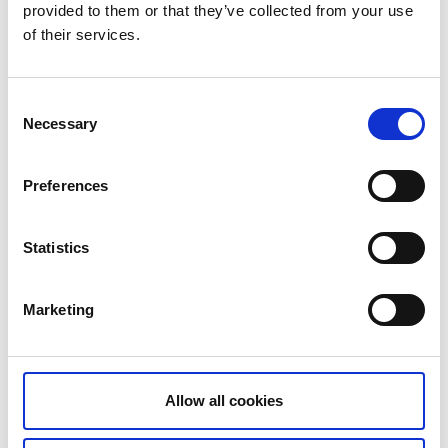
provided to them or that they’ve collected from your use
genom Smugglarrännan. Gör en paus ute vid Skallens
of their services.
fyr och beskåda den vackert fängslande platsen där
de två haven Skagerak och Kattegatt möts. Även på
Koön erbjuds välmarkerade vandringsleder, med tre
Consent
olika svårighetsgrader och flera trevliga rastplatser
Necessary
Selection
och utsiktspunkter.
Preferences
Statistics
Marketing
Allow all cookies
Från utpräglat fiskesamhälle till kunglig
badort