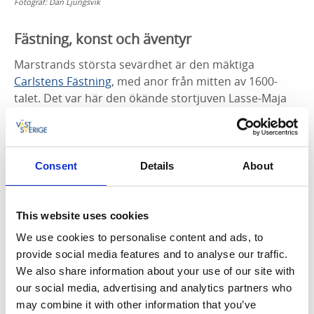
Fotograf:
Dan Ljungsvik
Fästning, konst och äventyr
Marstrands största sevärdhet är den mäktiga
Carlstens Fästning
, med anor från mitten av 1600-
talet. Det var här den ökände stortjuven Lasse-Maja
satt inspärrad i 27 år och om du besöker fästningens
fängelsehålor förstår du ganska snabbt varför var
femte fånge inte överlevde vintern. På Marstrandsöns
sydöstra udde ligger den gamla bohuslänska
Consent
Details
About
försvarsanläggningen Södra Strandverket. Marstrand
erbjuder också möjlighet till spa och rekreation, ett
aktivt krogliv samt flera havsinspirerade äventyr.
This website uses cookies
We use cookies to personalise content and ads, to
Vandra nära havet
provide social media features and to analyse our traffic.
We also share information about your use of our site with
I området finns goda
vandringsmöjligheter
. På din
our social media, advertising and analytics partners who
vandring runt hela Marstrandsön kan du stanna till
may combine it with other information that you’ve
för ett dopp vid nakenbadet eller ta en promenad