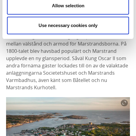
Allow selection
Marstrand grundades på 1200-talet av Norges kung
Håkon Håkonsson och blev svenskt först år 1658.
Samhället har länge varit en viktig fiskehamn och blev
Use necessary cookies only
redan på 1500-talet sillfiskets centrum i Europa.
Under många sekler var tillgången på sill skillnaden
mellan välstånd och armod för Marstrandsborna. På
1800-talet blev havsbad populärt och Marstrand
upplevde en ny glansperiod. Såväl Kung Oscar II som
andra förnäma gäster lockades till ön av de välaktade
anläggningarna Societetshuset och Marstrands
Varmbadhus, även känt som Båtellet och nu
Marstrands Kurhotell.