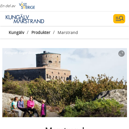
En del av
/
/
Kungälv
Produkter
Marstrand
Fotograf:
Roger Borgelid