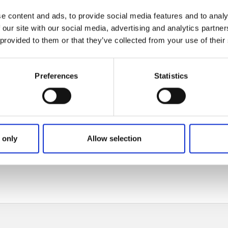
e content and ads, to provide social media features and to analy
 our site with our social media, advertising and analytics partn
 provided to them or that they’ve collected from your use of their
er är en bra startpunkt för semestern i vårt vackra landskap.
Preferences
Statistics
grundades 1880, kan man fortfarande känna historiens vi
tmosfär av förändring och förnyelse.
a besöksmål
 även utställningar, café, restaurang, butik och kanalmuseu
 only
Allow selection
ud som är Dalslands främsta sevärdhet.