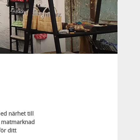
d närhet till
r, matmarknad
ör ditt