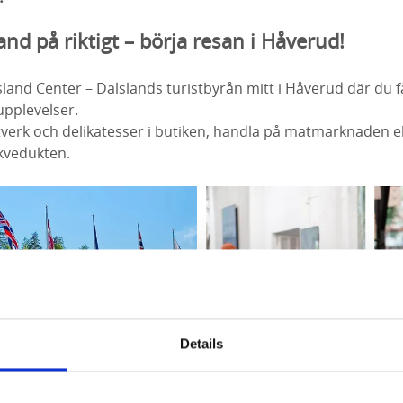
nd på riktigt – börja resan i Håverud!
land Center – Dalslands turistbyrån mitt i Håverud där du få
upplevelser.
verk och delikatesser i butiken, handla på matmarknaden el
akvedukten.
Details