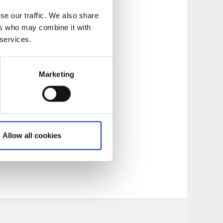
se our traffic. We also share
ers who may combine it with
 services.
 I det gamla
Marketing
ngslag, men även
m. Och inte minst
Allow all cookies