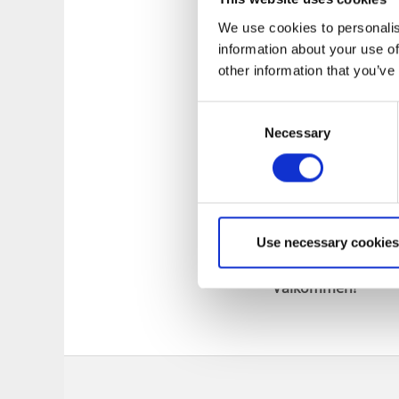
We use cookies to personalis
information about your use of
other information that you’ve
Historiska lokaler
Consent
Visit Dalsland Cent
Necessary
Selection
pappersbruket som 
överraskas av en a
Akvedukt och andr
I området hittar du
Use necessary cookies
Akvedukten i Håver
Välkommen!