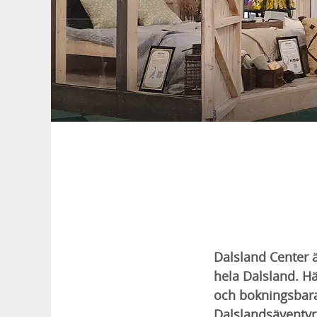
Dalsland Center ä
hela Dalsland. H
och bokningsbara 
Dalslandsäventyr