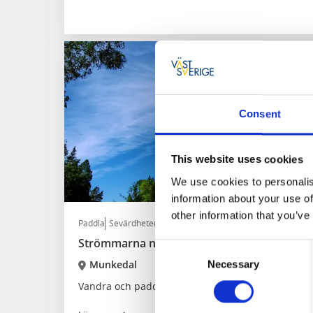
Consent
This website uses cookies
We use cookies to personalis
information about your use of
other information that you’ve
Paddla
Sevärdheter
Strömmarna naturreservat
Consent
Munkedal
Necessary
Selection
Vandra och paddla i Strömmarna