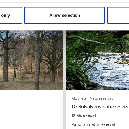
Läs mer
 only
Allow selection
Aktiviteter
Naturreservat
Örekilsälvens naturreserv
Munkedal
Vandra i naturreservat