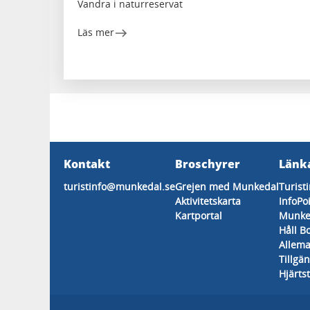
Vandra i naturreservat
Läs mer
Kontakt
Broschyrer
Länk
turistinfo@munkedal.se
Grejen med Munkedal
Turist
Aktivitetskarta
InfoPo
Kartportal
Munke
Håll B
Allema
Tillgä
Hjärtst