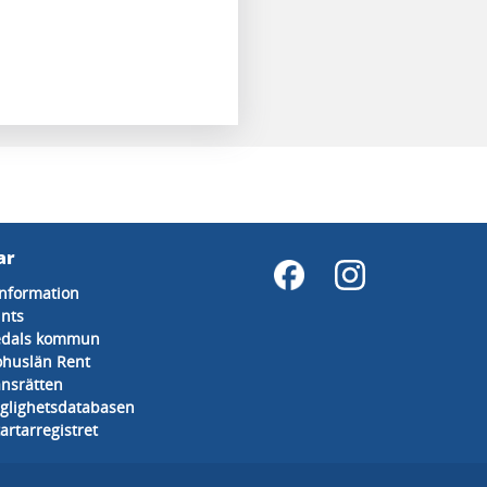
ar
information
ints
dals kommun
ohuslän Rent
nsrätten
nglighetsdatabasen
artarregistret