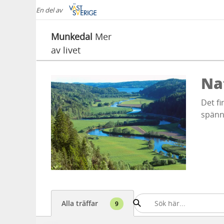
En del av
Munkedal
Mer
av livet
Na
Det f
spänn
Alla träffar
9