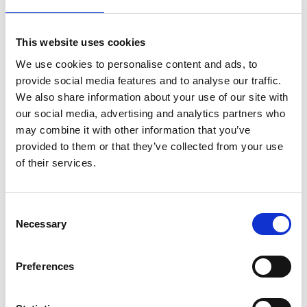
Boende för dig och din fyrbenta vän i
Munkedals kommun.
This website uses cookies
We use cookies to personalise content and ads, to
Brålands Gård Natur- och Fiskecamp
provide social media features and to analyse our traffic.
Stuga, ställplatser och campingplats med elplatser
We also share information about your use of our site with
och servicefaciliteter strax utanför Munkedals
our social media, advertising and analytics partners who
tätort belägen i natursköna omgivning längs med
may combine it with other information that you’ve
Örekilsälven. Bohusleden ansluter cirka 1 kilometer
provided to them or that they’ve collected from your use
från campingen.
of their services.
Hensbacka Hotell
Belägen strax söder om centralorten Munkedal.
Consent
Necessary
Selection
Kynnefjälls Natur
Beläget i Bråmarken, Sörbygden.
Preferences
Ulkeröds Gård
Vackert belägen vid Lersjön i Sörbygden.