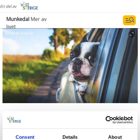
En del av
Munkedal
Mer av
livet
Fotograf:
Pixabay
Boende med fyrbenta vänner
Herrgård, B & B eller stuga?
Consent
Details
About