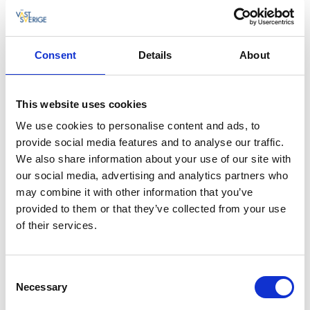
En säng för natten med självhushåll.
Brålands Gård, Munkedal
Consent
Details
About
Boende med självhushåll utanför Munkedals tätort.
Stuga, natur och fiskecamp med närhet till
Örekilsälven.
This website uses cookies
We use cookies to personalise content and ads, to
Liljedal, Munkedal
provide social media features and to analyse our traffic.
Lägenhet om ett rum och kök. Självhushåll.
We also share information about your use of our site with
Information och bokning:
evehjorth@gmail.com
our social media, advertising and analytics partners who
may combine it with other information that you’ve
MIF stugorna, Munkedal
provided to them or that they’ve collected from your use
Övernattningsstugor med självhushåll centaralt i
of their services.
Munkedals tätort.
Kontakt: tel. 070-667 69 09
Consent
Sjövallens IP, Hällevadsholm
Necessary
Selection
Övernattningsstugor med självhushåll centaralt i