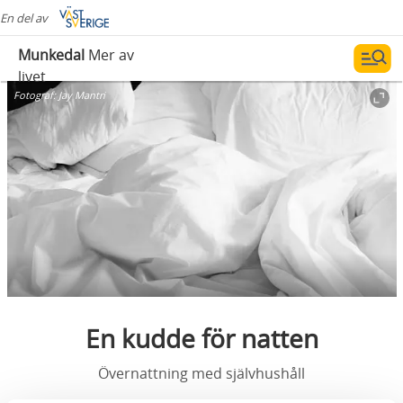
En del av
Munkedal
Mer av
livet
Fotograf:
Jay Mantri
En kudde för natten
Övernattning med självhushåll