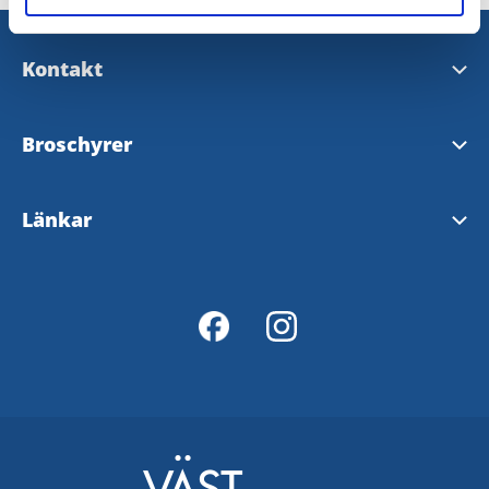
Kontakt
turistinfo@munkedal.se
Broschyrer
Grejen med Munkedal
Länkar
Aktivitetskarta
Turistinformation
Kartportal
InfoPoints
Munkedals kommun
Håll Bohuslän Rent