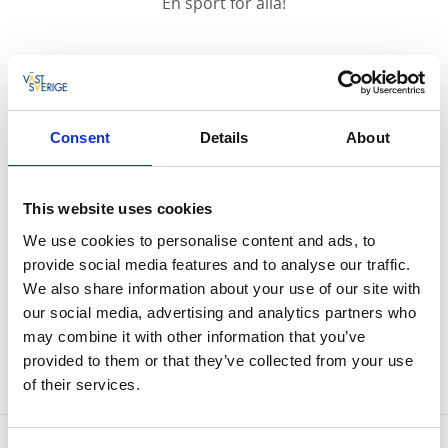
En sport för alla!
Boule är en sport som passar både för den som
vill ha en avkopplande stund och för den som
gillar att tävla. Boule är också en social sport
Consent
Details
About
där man träffar nya människor och har kul
tillsammans.
This website uses cookies
Hedekas Boulehall
We use cookies to personalise content and ads, to
Välkommen att hyra Boulebana eller hela hallen.
provide social media features and to analyse our traffic.
Hedekas Boulehall erbjuder 4 banor inomhus och 5
We also share information about your use of our site with
banor utomhus. Boulehallen har uppvärmning,
our social media, advertising and analytics partners who
fikarum och toalett.
may combine it with other information that you’ve
provided to them or that they’ve collected from your use
Bokas hos Lennart Thuresson 070-6831079
of their services.
Kontaktinformation