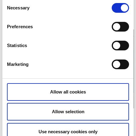
Consent
Necessary
Selection
SPF Seniorerna Sörbygden
Färgelandavägen 27
455 41 Hedekas
Telefon:
070-6831079
Preferences
Statistics
Klicka för att visa
Marketing
karta
Allow all cookies
Allow selection
Use necessary cookies only