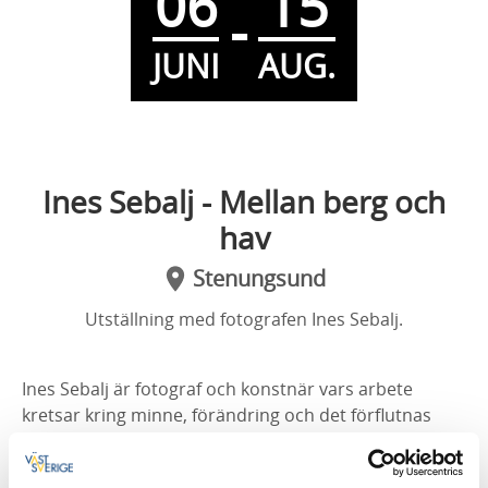
06
15
-
JUNI
AUG.
Ines Sebalj - Mellan berg och
hav
Stenungsund
Utställning med fotografen Ines Sebalj.
Ines Sebalj är fotograf och konstnär vars arbete
kretsar kring minne, förändring och det förflutnas
närvaro i nuet. Hon rör sig mellan fotografi, film och
text, och väver ofta samman dokumentära uttryck