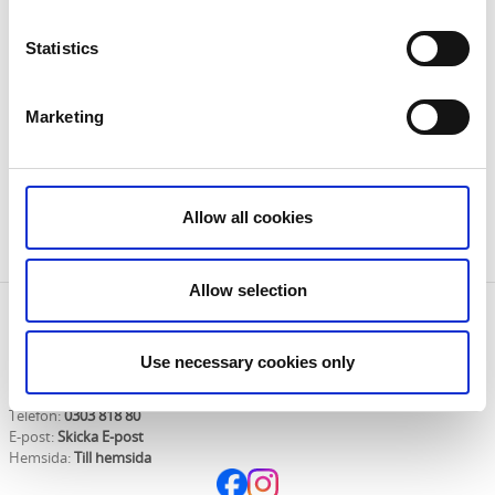
Program:
Statistics
6 juni kl. 13-17:
Vernissage i samband med
nationaldagsfirandet.
Marketing
12 augusti kl. 18-19:
Visning och samtal med
konstnären.
Läs mer här:
Visning och samtal med Ines Sebalj
Allow all cookies
Utställningen pågår 6 juni - 15 augusti.
Allow selection
Kontaktinformation
Stenungsunds kommun
Use necessary cookies only
Fregatten 1, 444 30 Stenungsund, Sverige
Stenungsund
Telefon:
0303 818 80
E-post:
Skicka E-post
Hemsida:
Till hemsida