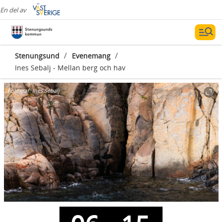
En del av
/
/
Stenungsund
Evenemang
Ines Sebalj - Mellan berg och hav
Fotograf:
Ines Sebalj