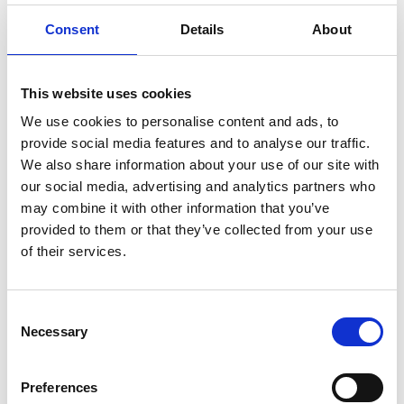
med fiktion. I sina arbeten iscensätter hon ofta
minnesbilder, där erfarenheter och platser får en ny
Consent
Details
About
form i mötet mellan det observerade och det
rekonstruerade. I hennes praktik blir bilden en plats
där tidsskikt möts, där det som varit fortfarande
This website uses cookies
verkar.
We use cookies to personalise content and ads, to
provide social media features and to analyse our traffic.
I utställningen på Stenungsunds konsthall
We also share information about your use of our site with
presenteras tre serier. Den senaste består av
our social media, advertising and analytics partners who
fotografier av bergsformationer från Åstol och
may combine it with other information that you’ve
närliggande öar.
provided to them or that they’ve collected from your use
Genom ett dokumentärt bildspråk i en konstnärlig
of their services.
kontext skapar Sebalj verk som både förankrar och
öppnar. Bilder som rymmer det synliga, men också
det som inte helt låter sig fångas. Ines Sebalj har en
Consent
konstnärlig master i fotografi från HDK-Valand.
Necessary
Selection
Utställningen fortsätter även i Kulturhusets nedre
foajé.
Preferences