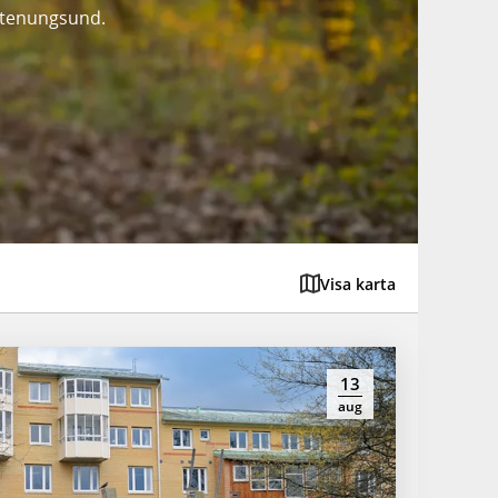
Stenungsund.
Visa karta
13
aug