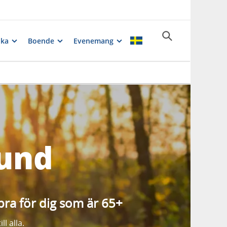
ika
Boende
Evenemang
sund
t bra för dig som är 65+
l alla.