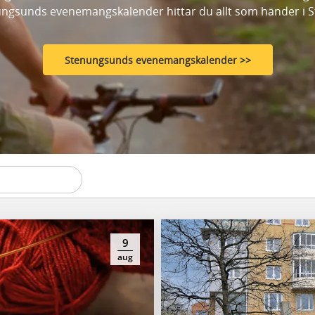
ngsunds evenemangskalender hittar du allt som händer i 
Stenungsunds evenemangskalender >>
9
aug