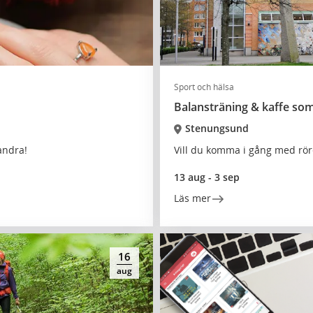
Sport och hälsa
Balansträning & kaffe so
Stenungsund
andra!
Vill du komma i gång med röre
13 aug - 3 sep
Läs mer
16
aug