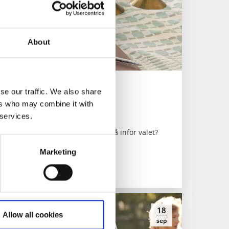
About
se our traffic. We also share
ers who may combine it with
 services.
eleda. Hur vet vi vad vi kan lita på inför valet?
Marketing
18
Allow all cookies
sep