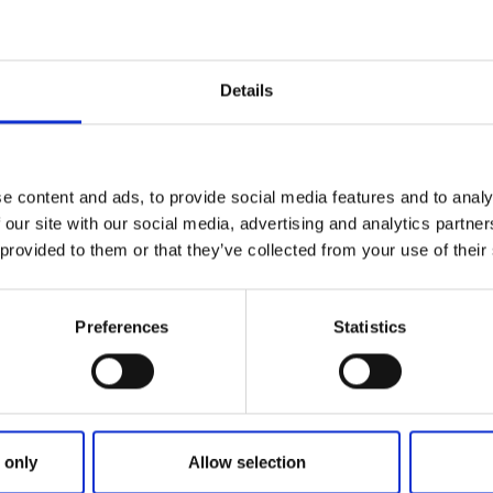
Details
Kurser och föreläsningar
e content and ads, to provide social media features and to analy
AI, Valet & Källkritik
 our site with our social media, advertising and analytics partn
Stenungsund
 provided to them or that they’ve collected from your use of their
AI kan både informera och vils
3 sep
Preferences
Statistics
Läs mer
11
 only
Allow selection
sep