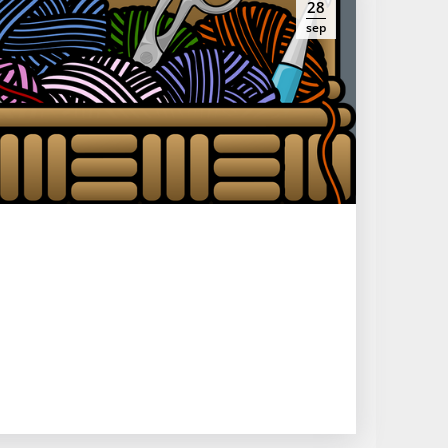
28
sep