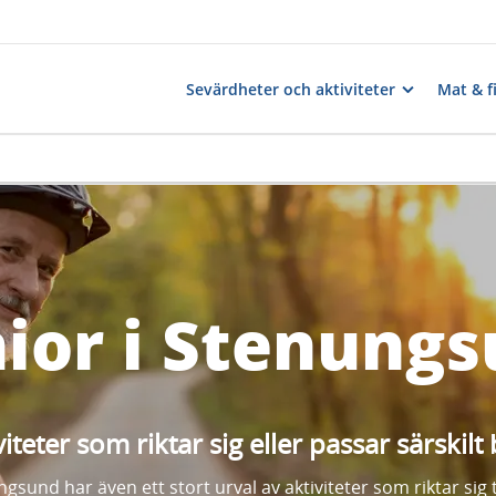
Sevärdheter och aktiviteter
Mat & f
ior i Stenung
iteter som riktar sig eller passar särskil
gsund har även ett stort urval av aktiviteter som riktar sig til