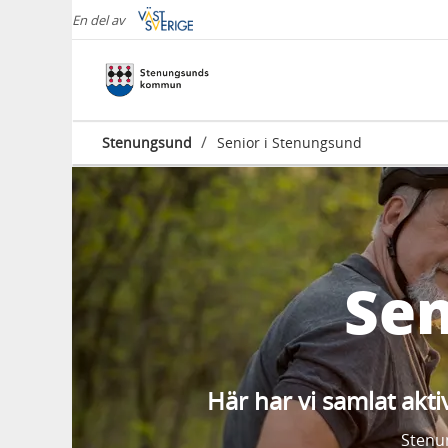
En del av
/
Stenungsund
Senior i Stenungsund
Sen
Här har vi samlat aktiv
Stenun