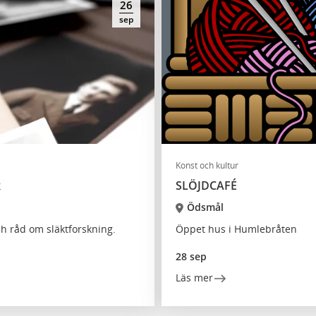
26
sep
Konst och kultur
k
SLÖJDCAFÉ
Ödsmål
ch råd om släktforskning.
Öppet hus i Humlebråten
28 sep
Läs mer