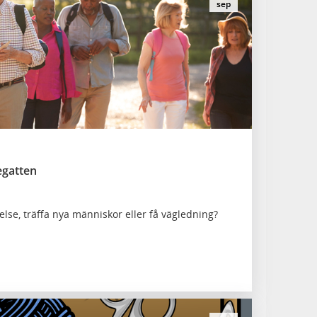
sep
egatten
lse, träffa nya människor eller få vägledning?