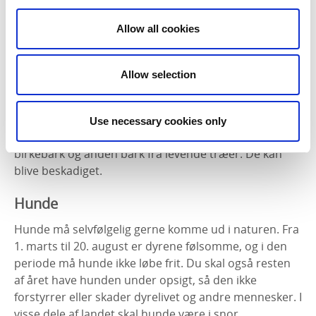
Pluk gerne blomster, bær, svampe, ris og grene fra
Allow all cookies
naturen. For at vi ikke skal skade naturen er der nogle
regler, som det er godt at huske:
Allow selection
- Husk at visse planter er fredede. De må ikke plukkes.
Länsstyrelsen kan give oplysninger om fredede
planter. Orkidéer er fredede i hele landet.
Use necessary cookies only
- Tænk over, at du ikke må tage kviste, grene,
birkebark og anden bark fra levende træer. De kan
blive beskadiget.
Hunde
Hunde må selvfølgelig gerne komme ud i naturen. Fra
1. marts til 20. august er dyrene følsomme, og i den
periode må hunde ikke løbe frit. Du skal også resten
af året have hunden under opsigt, så den ikke
forstyrrer eller skader dyrelivet og andre mennesker. I
visse dele af landet skal hunde være i snor.