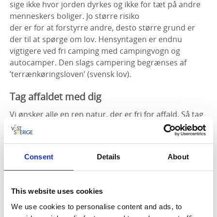
sige ikke hvor jorden dyrkes og ikke for tæt på andre
menneskers boliger. Jo større risiko
der er for at forstyrre andre, desto større grund er
der til at spørge om lov. Hensyntagen er endnu
vigtigere ved fri camping med campingvogn og
autocamper. Den slags campering begrænses af
’terrænkøringsloven’ (svensk lov).
Tag affaldet med dig
Vi ønsker alle en ren natur, der er fri for affald. Så tag
affaldet med dig. Glas, dåser, plastikposer og kapsler
kan skade både mennesker og dyr. Stil derfor aldrig
din affaldspose ved siden af en fuld affaldsbeholder.
Consent
Details
About
Bål
Lejrbål er et ekstra krydderi på vores friluftsliv, og du
This website uses cookies
har lov til at tænde bål i naturen. Men bål skaber uro
We use cookies to personalise content and ads, to
blandt mange jordbesiddere, fordi store