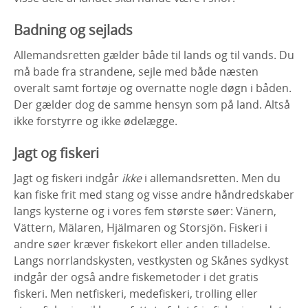
Badning og sejlads
Allemandsretten gælder både til lands og til vands. Du
må bade fra strandene, sejle med både næsten
overalt samt fortøje og overnatte nogle døgn i båden.
Der gælder dog de samme hensyn som på land. Altså
ikke forstyrre og ikke ødelægge.
Jagt og fiskeri
Jagt og fiskeri indgår
ikke
i allemandsretten. Men du
kan fiske frit med stang og visse andre håndredskaber
langs kysterne og i vores fem største søer: Vänern,
Vättern, Mälaren, Hjälmaren og Storsjön. Fiskeri i
andre søer kræver fiskekort eller anden tilladelse.
Langs norrlandskysten, vestkysten og Skånes sydkyst
indgår der også andre fiskemetoder i det gratis
fiskeri. Men netfiskeri, medefiskeri, trolling eller