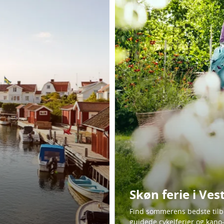
Skøn ferie i Ves
Find sommerens bedste tilbud
guidede cykelferier og kano-