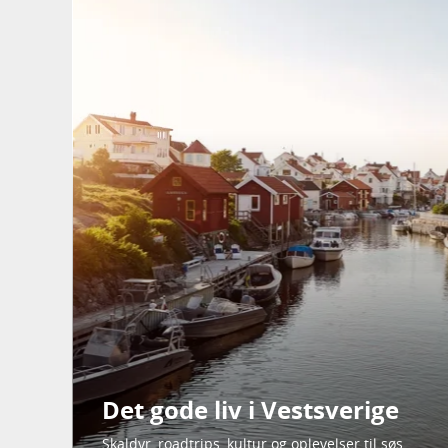
Det gode liv i Vestsverige
Skaldyr, roadtrips, kultur og oplevelser til søs