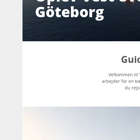
Göteborg
Guid
Velkommen til V
arbejder for en b
du rejs