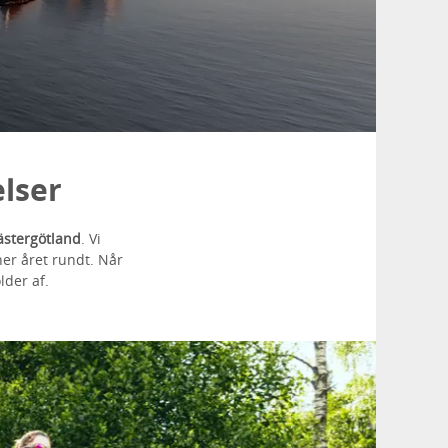
elser
ästergötland
. Vi
er året rundt. Når
lder af.