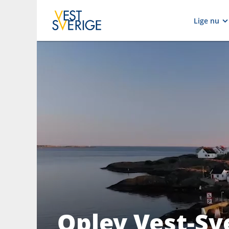
Lige nu
Oplev Vest-Sv