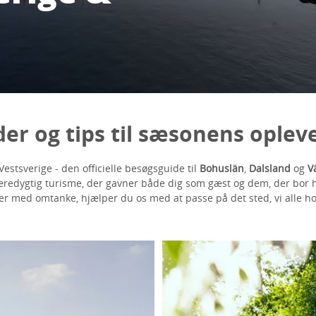
er og tips til sæsonens oplev
estsverige - den officielle besøgsguide til
Bohuslän
,
Dalsland
og
V
æredygtig turisme, der gavner både dig som gæst og dem, der bor h
er med omtanke, hjælper du os med at passe på det sted, vi alle ho