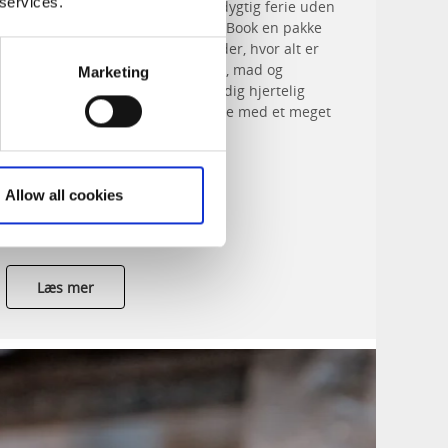
 services.
Vidste du, at du kan holde bæredygtig ferie uden
at gå glip af de gode oplevelser? Book en pakke
hos disse små familievirksomheder, hvor alt er
bæredygtigt, lige fra overnatning, mad og
Marketing
aktiviteter til transport. Vi byder dig hjertelig
velkommen til at nyde Vestsverige med et meget
lille CO2-aftryk!
Allow all cookies
Læs mer