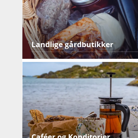
Landlige gårdbutikker
Caféer og Konditorier