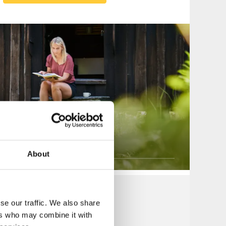
 på to hjul
About
Bæredygtig ferie i
se our traffic. We also share
Vestsverige
ers who may combine it with