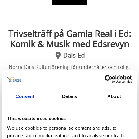
Trivselträff på Gamla Real i Ed:
Komik & Musik med Edsrevyn
Dals-Ed
Norra Dals Kulturförening för underhåller och roligt
kommer det att bli!
Den här kvällen står Norra Dals Kulturförening för
Consent
Details
About
underhållningen, och roligt kommer det att bli.
Den 13 augusti kl. 18.00 på Gamla Real
This website uses cookies
Medlemmar ur Edsrevyn kommer att spexa med
We use cookies to personalise content and ads, to
publiken. Det blir sketcher, sång och musik.
provide social media features and to analyse our traffic.