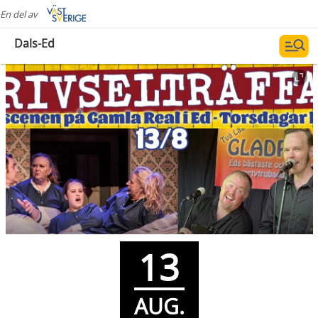
En del av
Dals-Ed
13
AUG.