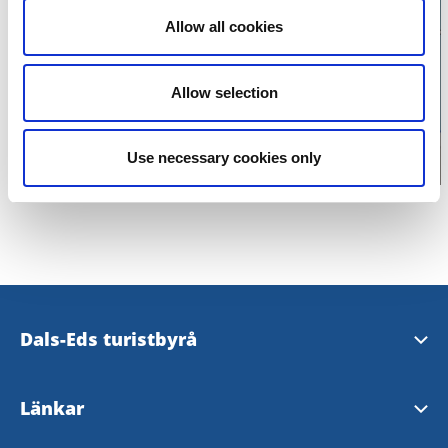
Allow all cookies
Klicka för att visa
karta
Allow selection
Use necessary cookies only
Dals-Eds turistbyrå
Storgatan 27
Länkar