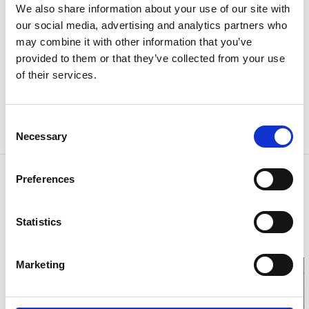
We also share information about your use of our site with
För musiken svarar GLADPACK – alltså Daniel Haglund
our social media, advertising and analytics partners who
och Sebastian Fahlander.
may combine it with other information that you’ve
provided to them or that they’ve collected from your use
Ta med ditt bästa humör och njut av Edsrevyns
of their services.
galenskaper!
GRATIS ENTRÉ – TA MED EGEN STOL – Fika finns att
Consent
köpa!
Necessary
Selection
Kontaktinformation
Preferences
Gamla Real
Norra Moränvägen 1
Statistics
66831 Ed
Telefon:
0534 19069
Hemsida:
gareal.se
Marketing