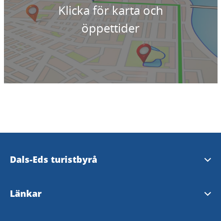
Klicka för karta och
öppettider
Dals-Eds turistbyrå
Storgatan 27
Länkar
66830 Ed