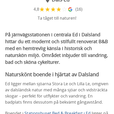
★
★
★
★
☆
4,8
(16)
Ta tåget till naturen!
På järnvägsstationen i centrala Ed i Dalsland
hittar du ett modernt och stilfullt renoverat B&B
med en hemtrevlig känsla i historisk och
naturskön miljö. Området inbjuder till vandring,
bad och sköna cykelturer.
Naturskönt boende i hjärtat av Dalsland
Ed ligger mellan sjöarna Stora Le och Lilla Le, omgiven
av dalsländsk natur med många sjöar och vidsträckta
skogar – perfekt för utflykter och vandring. En
badplats finns dessutom på bekvämt gångavstånd.
Boendet i
Stationshuset Bed & Breakfast i Ed
ligger på