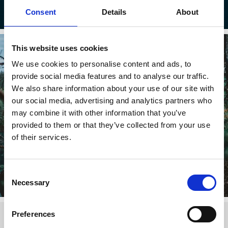
Upptäck ett av Europas bästa paddelvatten.
Consent
Details
About
Läs mer
This website uses cookies
We use cookies to personalise content and ads, to
provide social media features and to analyse our traffic.
We also share information about your use of our site with
our social media, advertising and analytics partners who
may combine it with other information that you’ve
provided to them or that they’ve collected from your use
of their services.
Familjeäventyr
10 besöksmål i Dalsland som passar hela familjen.
Consent
Necessary
Selection
Läs mer
Preferences
KOMMANDE EVENEMANG