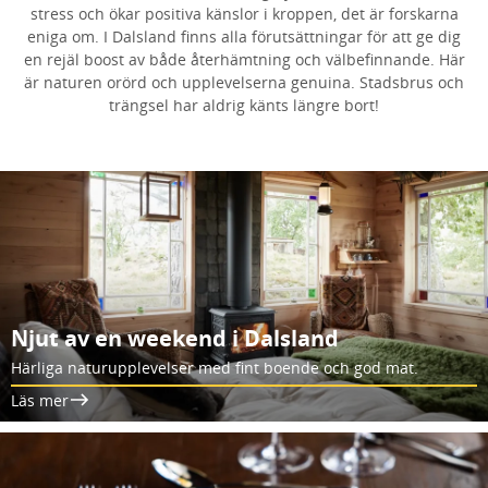
stress och ökar positiva känslor i kroppen, det är forskarna
eniga om. I Dalsland finns alla förutsättningar för att ge dig
en rejäl boost av både återhämtning och välbefinnande. Här
är naturen orörd och upplevelserna genuina. Stadsbrus och
trängsel har aldrig känts längre bort!
Njut av en weekend i Dalsland
Härliga naturupplevelser med fint boende och god mat.
Läs mer