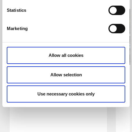
Statistics
-
7
8
aug
aug
Marketing
Allow all cookies
Åmålskalaset
Allow selection
Åmål
Newkid, Felicia Takman och Akvarell på
S
Use necessary cookies only
scenen!