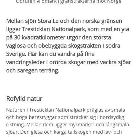
Obruten vildmark i gränstrakterna mot Norge
Mellan sjön Stora Le och den norska gränsen
ligger Tresticklan Nationalpark, som med en yta
på 30 kvadratkilometer utgör den största
väglösa och obebyggda skogstrakten i södra
Sverige. Här kan du vandra på fina
vandringsleder i orörda skogar med vackra sjöar
och säregen terräng.
Rofylld natur
Naturen i Tresticklan Nationalpark präglas av smala
och höga bergsryggar som sträcker sig i nordsydlig
riktning. Mellan dem ligger myrmarker och långsmala
sjöar. Den glesa och karga tallskogen med lav- och