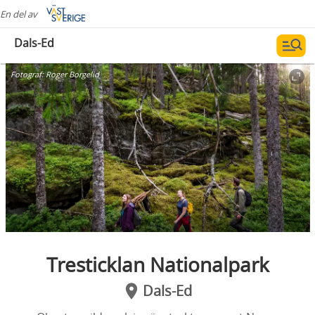
En del av
Dals-Ed
Fotograf:
Roger Borgelid
Tresticklan Nationalpark
Dals-Ed