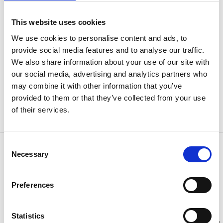
Bo i stugan Budalsviken
This website uses cookies
Budalsviken är ett gammalt torp som ligger precis vid
We use cookies to personalise content and ads, to
den vackra bäck som utgör gränsen mellan Sverige
provide social media features and to analyse our traffic.
och Norge. Här kan du hyra en säng över ennatt eller
We also share information about your use of our site with
två för att upptäcka den unika, orörda naturen,
our social media, advertising and analytics partners who
vandra, bada eller bara koppla av i vackra Tresticklan
may combine it with other information that you’ve
nationalpark. Nycklar finns att hämta i receptionen
provided to them or that they’ve collected from your use
Dals-Eds kommunhus.
of their services.
Pris:
250 kr per person och natt.
Consent
Kontaktinformation
Necessary
Selection
Dals-Eds Turistbyrå
66830 Ed
Telefon:
0534 190 22
Preferences
E-post:
tourist@dalsed.se
Hemsida:
Till hemsida
Statistics