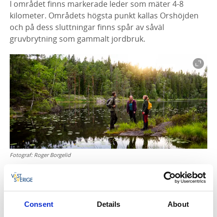
I området finns markerade leder som mäter 4-8
kilometer. Områdets högsta punkt kallas Orshöjden
och på dess sluttningar finns spår av såväl
gruvbrytning som gammalt jordbruk.
Fotograf:
Roger Borgelid
A4 Produktblad
Consent
Karta över Tresticklan
Details
About