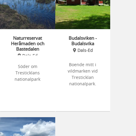
Naturreservat
Budalsviken -
Heråmaden och
Budalsvika
Bastedalen
Dals-Ed
Dals-Ed
Boende mitt i
Söder om
vildmarken vid
Tresticklans
Tresticklan
nationalpark
nationalpark.