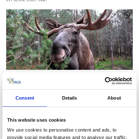
Fotograf:
Gaby Karlsson Hain, Dalslands Turist AB
Följ med på en- eller tvåtimmars guidade vandringar i
älgparken och upptäck gamla klippväggar, en
Consent
Details
About
vildsvinsskog och ett mystiskt älgberg. Lär dig om
ortens vilda djur, växter, hållbarhet - och älgar!
Naturguidning är en separat aktivitet och måste
This website uses cookies
bokas i förväg.
We use cookies to personalise content and ads, to
provide social media features and to analyse our traffic.