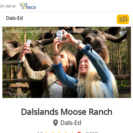
En del av
Dals-Ed
Fotograf:
Gaby Karlsson Hain, Dalslands Turist AB
Dalslands Moose Ranch
Dals-Ed