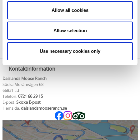
leksaker och souvenirer. Här finns även cider, saft,
Allow all cookies
sylt, marmelader, älgkorv, älgkött och rökt lax i alla
former. Kanske ett fällhorn blir ett perfekt minne av
Dalslands Moose Ranch - till nästa besök?
Allow selection
Boka dina aktiviteter och online souvenirshopping
HÄR!
Use necessary cookies only
Kontaktinformation
Dalslands Moose Ranch
Södra Moränvägen 68
66831 Ed
Telefon:
0721 66 29 15
E-post:
Skicka E-post
Hemsida:
dalslandsmooseranch.se