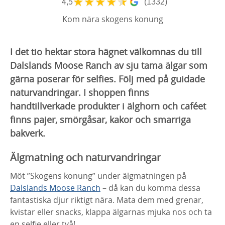
★
★
★
★
★
4,5
(1332)
Kom nära skogens konung
I det tio hektar stora hägnet välkomnas du till
Dalslands Moose Ranch av sju tama älgar som
gärna poserar för selfies. Följ med på guidade
naturvandringar. I shoppen finns
handtillverkade produkter i älghorn och caféet
finns pajer, smörgåsar, kakor och smarriga
bakverk.
Älgmatning och naturvandringar
Möt ”Skogens konung” under älgmatningen på
Dalslands Moose Ranch
– då kan du komma dessa
fantastiska djur riktigt nära. Mata dem med grenar,
kvistar eller snacks, klappa älgarnas mjuka nos och ta
en selfie eller två!