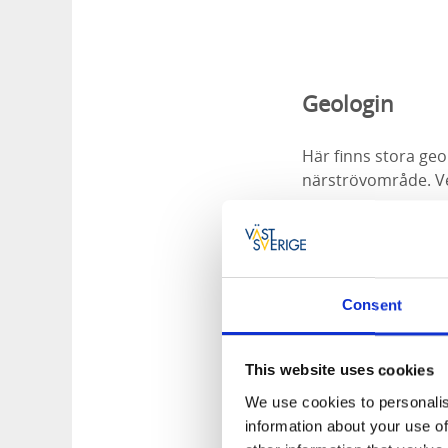
Geologin
Här finns stora geo
närströvområde. Veg
gran.
Här finns randbild
omkring 800-årigt s
sedan. Denna ingår 
Consent
i en markerad spric
randmoräner på båd
This website uses cookies
Mer om naturen 
We use cookies to personalis
information about your use of