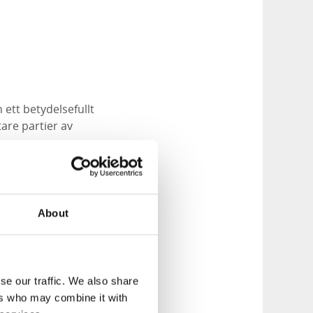
ett betydelsefullt
are partier av
sentera ett
mkring 11 000 år
vslagring som ligger
About
s av två
 grusavlagringen.
se our traffic. We also share
ers who may combine it with