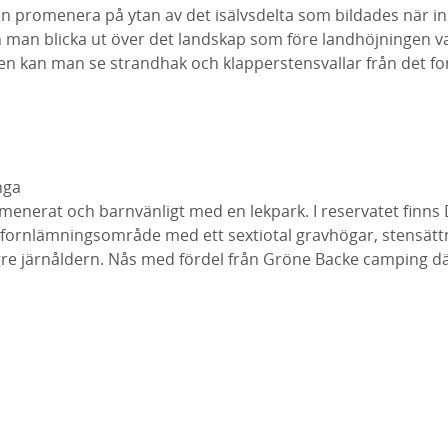
n promenera på ytan av det isälvsdelta som bildades när in
 man blicka ut över det landskap som före landhöjningen va
en kan man se strandhak och klapperstensvallar från det fo
nga
enerat och barnvänligt med en lekpark. I reservatet finns 
rnlämningsområde med ett sextiotal gravhögar, stensätt
re järnåldern. Nås med fördel från Gröne Backe camping dä