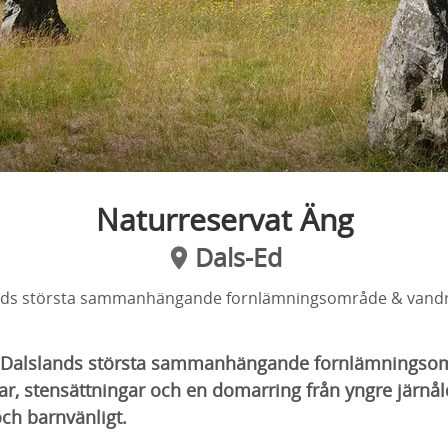
Naturreservat Äng
Dals-Ed
nds största sammanhängande fornlämningsområde & vandr
ns Dalslands största sammanhängande fornlämningso
ar, stensättningar och en domarring från yngre järnå
ch barnvänligt.