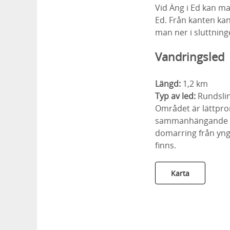
Vid Äng i Ed kan ma
Ed. Från kanten kan
man ner i sluttning
Vandringsled
Längd:
1,2 km
Typ av led:
Rundsli
Området är lättprom
sammanhängande fo
domarring från yng
finns.
Karta