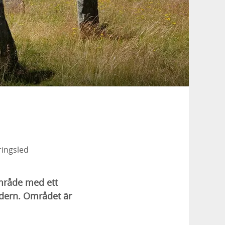
ingsled
mråde med ett
ldern. Området är