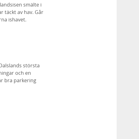
landsisen smälte i
r täckt av hav. Går
rna ishavet.
Dalslands största
ningar och en
r bra parkering