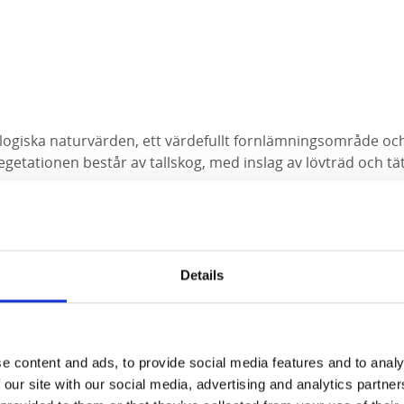
logiska naturvärden, ett värdefullt fornlämningsområde och 
etationen består av tallskog, med inslag av lövträd och tät
ningar från den mellansvenska israndzonen som anses repre
tillestånd i inlandsisens tillbakaryckning med början från o
i den nordliga randbildningen och utgörs främst av en isäl
Details
kdal som i dag utfylls av sjön Stora Le. Grusälvsdeltat omge
a sidor om Lilla Le. Hela Eds samhälle vilar på den mäktiga
i området
e content and ads, to provide social media features and to analy
 our site with our social media, advertising and analytics partn