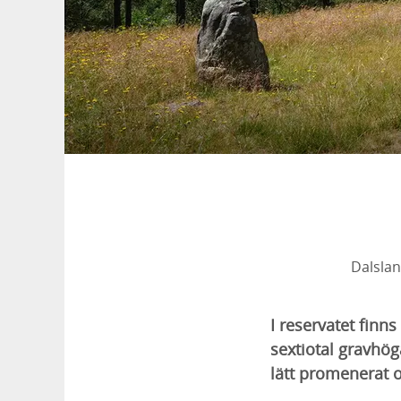
Dalsla
I reservatet fin
sextiotal gravhög
lätt promenerat o