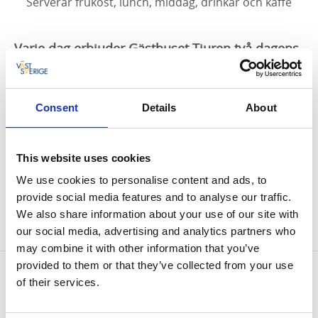
Serverar frukost, lunch, middag, drinkar och kaffe
Varje dag erbjuder Gästhuset Tjuren två dagens
rätt varav en fiskrätt.
Anrika Gästhuset Tjuren är en lunchrestauran vid
Consent
Details
About
infarten till Dals-Ed.
Gästhuset Tjuren har också a la carte meny samt
This website uses cookies
vegetariska, gluten och laktosfria rätter och catering.
We use cookies to personalise content and ads, to
provide social media features and to analyse our traffic.
We also share information about your use of our site with
our social media, advertising and analytics partners who
may combine it with other information that you’ve
provided to them or that they’ve collected from your use
Kontaktinformation
of their services.
Gästhuset Tjuren
Jordbrovägen 8