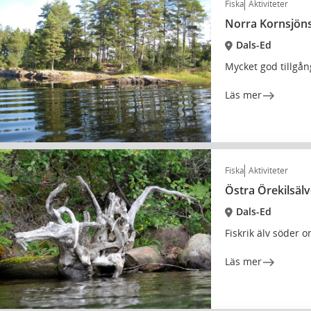
Fiska
Aktiviteter
Norra Kornsjön
Dals-Ed
Mycket god tillgång
Läs mer
Fiska
Aktiviteter
Östra Örekilsäl
Dals-Ed
Fiskrik älv söder 
Läs mer