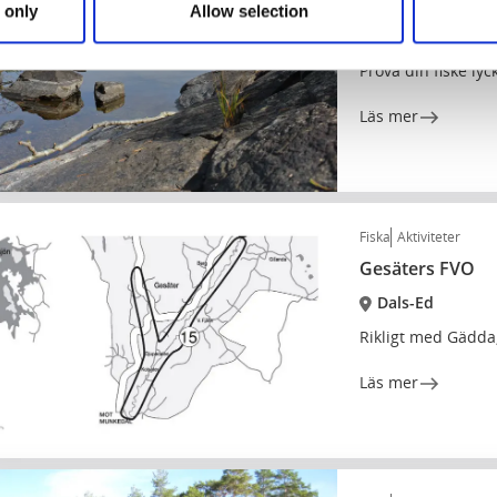
Stamnåra FVO
 only
Allow selection
Dals-Ed
Prova din fiske lyc
Läs mer
Fiska
Aktiviteter
Gesäters FVO
Dals-Ed
Rikligt med Gädda
Läs mer