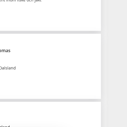
homas
 Dalsland