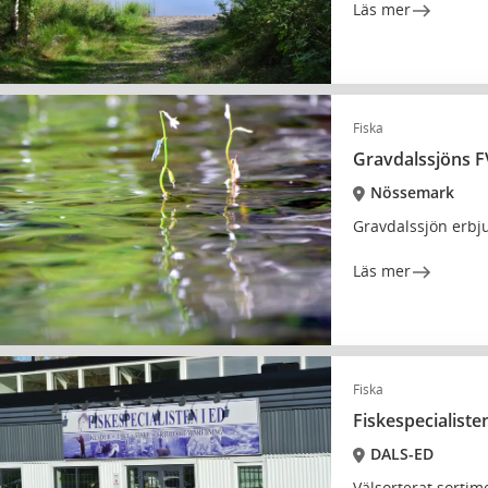
Läs mer
Fiska
Gravdalssjöns 
Nössemark
Gravdalssjön erbju
Läs mer
Fiska
Fiskespecialisten
DALS-ED
Välsorterat sortim