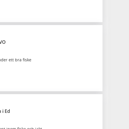
FVO
der ett bra fiske
 i Ed
ent inom fiske och jakt