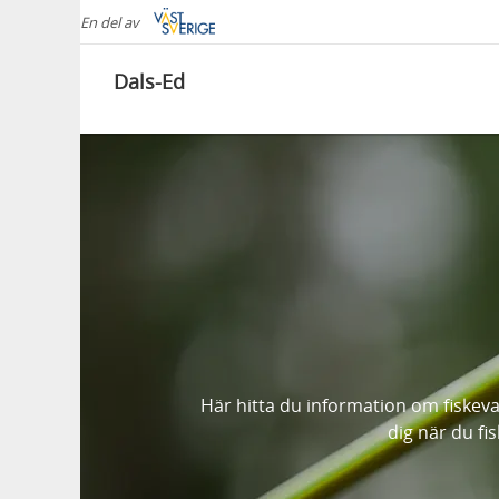
En del av
Dals-Ed
Här hitta du information om fiskeva
dig när du fis