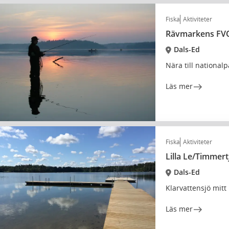
Fiska
Aktiviteter
Rävmarkens FV
Dals-Ed
Nära till national
Läs mer
Fiska
Aktiviteter
Lilla Le/Timmer
Dals-Ed
Klarvattensjö mitt
Läs mer