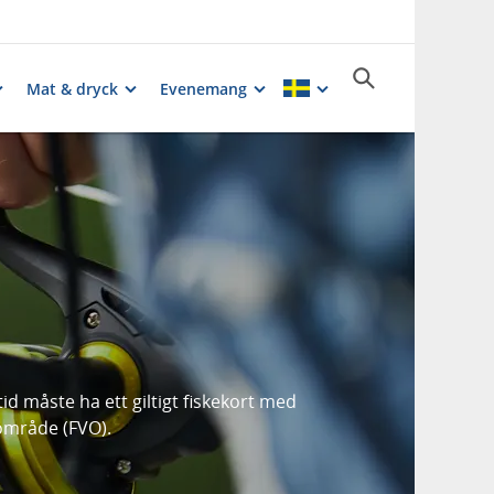
Mat & dryck
Evenemang
d måste ha ett giltigt fiskekort med
dsområde (FVO).