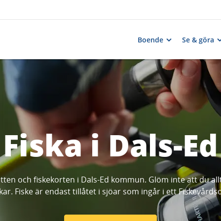
Boende
Se & göra
Fiska i Dals-Ed
tten och fiskekorten i Dals-Ed kommun. Glöm inte att du allti
kar. Fiske är endast tillåtet i sjöar som ingår i ett Fiskevår