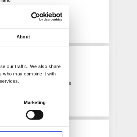
mland
 sjöar när du er på paddeltur
About
tjärns FVO
se our traffic. We also share
ers who may combine it with
 services.
ten i utkanten av Dals-Eds samhälle
Marketing