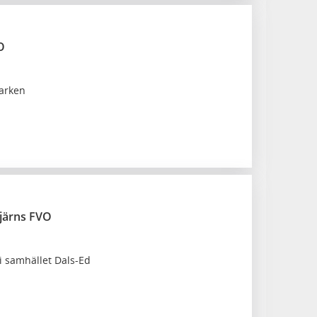
O
parken
tjärns FVO
 i samhället Dals-Ed