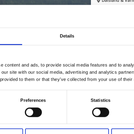
Dalsland & Vär
Fiska i ett flertal
Läs mer
Details
Fiska
Aktiviteter
Stora/ Lilla Såg
e content and ads, to provide social media features and to analy
Dals-Ed
 our site with our social media, advertising and analytics partn
 provided to them or that they’ve collected from your use of their
Familjevänligt vat
Läs mer
Preferences
Statistics
Fiska