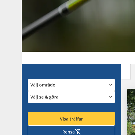
Välj område
Välj se & göra
Visa träffar
Rensa