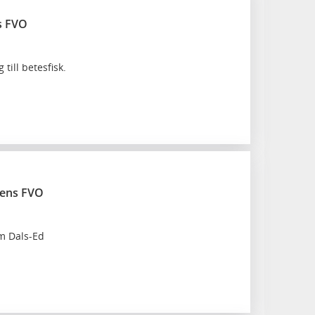
s FVO
 till betesfisk.
vens FVO
om Dals-Ed