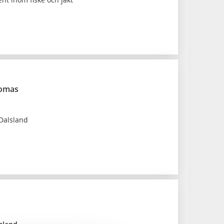
homas
 Dalsland