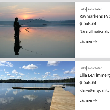
Fiska
Aktiviteter
Rävmarkens FV
Dals-Ed
Nära till national
Läs mer
Fiska
Aktiviteter
Lilla Le/Timmer
Dals-Ed
Klarvattensjö mitt
Läs mer