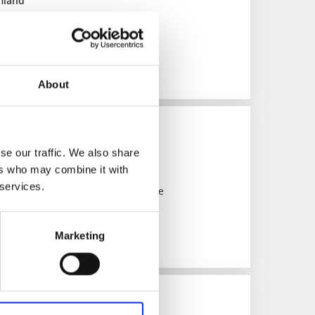
mland
 sjöar när du er på paddeltur
About
tjärns FVO
se our traffic. We also share
ers who may combine it with
 services.
ten i utkanten av Dals-Eds samhälle
Marketing