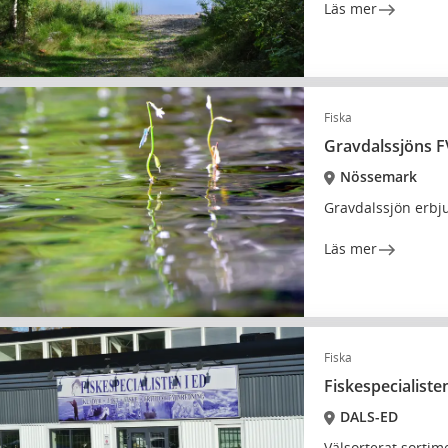
Läs mer
Fiska
Gravdalssjöns 
Nössemark
Gravdalssjön erbju
Läs mer
Fiska
Fiskespecialisten
DALS-ED
Välsorterat sortim