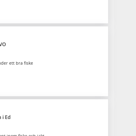
FVO
der ett bra fiske
 i Ed
ent inom fiske och jakt