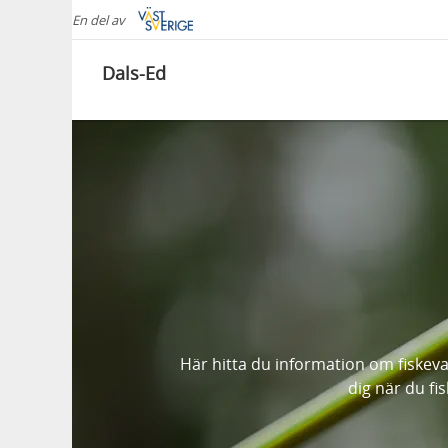
En del av
Dals-Ed
Här hitta du information om fiskeva
dig när du fis