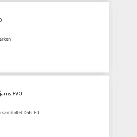
O
parken
tjärns FVO
 i samhället Dals-Ed