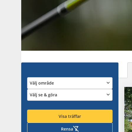
Välj område
Välj se & göra
Visa träffar
Rensa