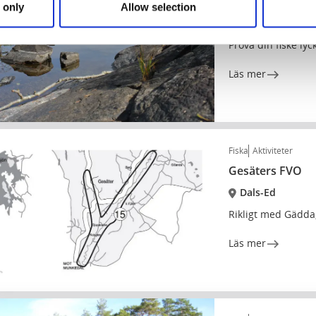
Stamnåra FVO
 only
Allow selection
Dals-Ed
Prova din fiske lyc
Läs mer
Fiska
Aktiviteter
Gesäters FVO
Dals-Ed
Rikligt med Gädda
Läs mer