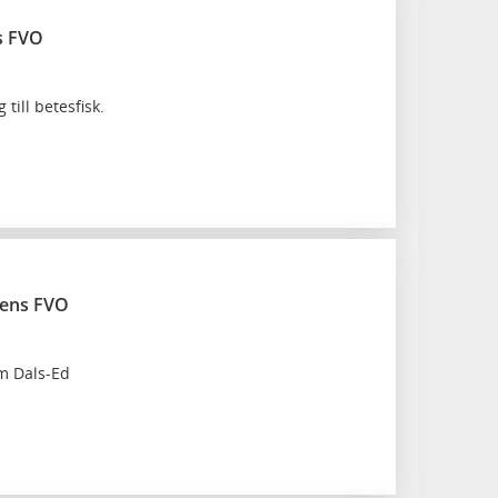
s FVO
 till betesfisk.
vens FVO
om Dals-Ed