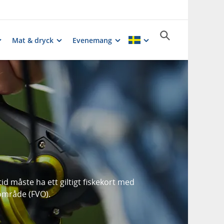
Mat & dryck
Evenemang
d måste ha ett giltigt fiskekort med
dsområde (FVO).