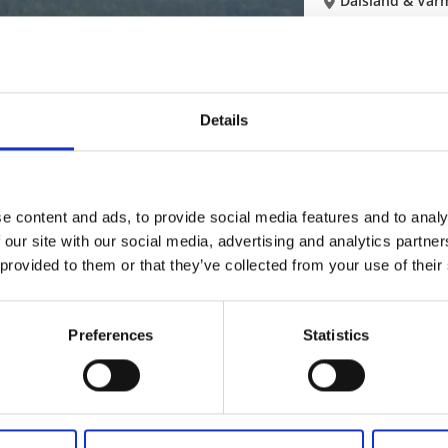
Dalsland & Vär
Fiska i ett flertal
Läs mer
Details
Fiska
Aktiviteter
Stora/ Lilla Såg
e content and ads, to provide social media features and to analy
Dals-Ed
 our site with our social media, advertising and analytics partn
 provided to them or that they’ve collected from your use of their
Familjevänligt vat
Läs mer
Preferences
Statistics
Fiska