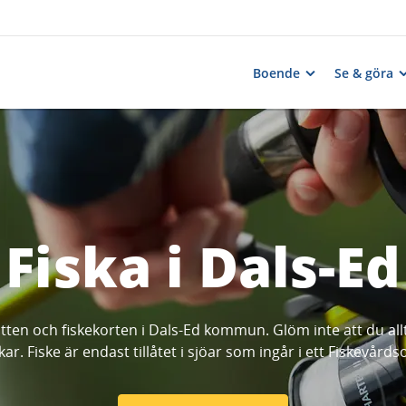
Boende
Se & göra
Fiska i Dals-Ed
tten och fiskekorten i Dals-Ed kommun. Glöm inte att du allti
kar. Fiske är endast tillåtet i sjöar som ingår i ett Fiskevår