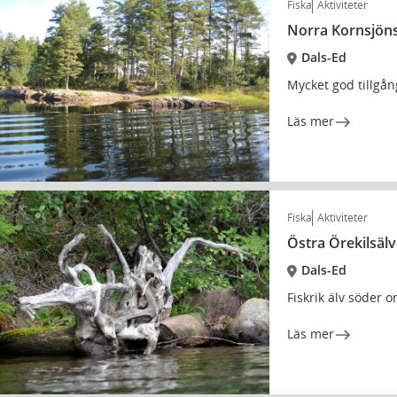
Fiska
Aktiviteter
Norra Kornsjön
Dals-Ed
Mycket god tillgång
Läs mer
Fiska
Aktiviteter
Östra Örekilsäl
Dals-Ed
Fiskrik älv söder 
Läs mer