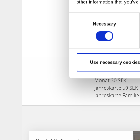
other information that you’ve
Hier kann man
Consent
Necessary
Selection
Fiskespecialisten in
Gemeindeangelkarte
Verkauf von Angell
Preise (2013)
Use necessary cookies
Tageskarte 10 SEK
Monat 30 SEK
Jahreskarte 50 SEK
Jahreskarte Familie