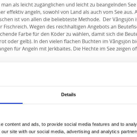
man als leicht zugänglichen und leicht zu beangelnden See 
her effektiv angeln, sowohl von Land als auch vom See aus.
schen ist von allen die beliebteste Methode. Der Vångsjön i
 Fischreich. Wegen des reichhaltigen Angebots an Beutefisc
eichende Farbe für den Köder zu wählen, damit sich die Beu
 rot oder gelb). In den vielen flachen Buchten im Vångsjön bi
gen für Angeln mit Jerkbaites. Die Hechte im See zeigen oft
und der Fluss Vägneälven
te, Barsche, Plötzen, Ukelei und Brachsen. Eher weniger Güs
, Schleie und Quappe.
Details
nd des ganzen Jahres erlaubt.
Handangelgeräten erlaubt.
rasse Nr. 164 gibt es eine kleine Rampe.
 ist
Teil der Komunalen Angellizens von Dals-Ed.
e content and ads, to provide social media features and to analy
 our site with our social media, advertising and analytics partn