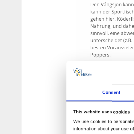
Den Vångsjön kann 
kann der Sportfisc
gehen hier, Köderfi
Nahrung, und daher
sinnvoll, eine abw
unterscheidet (z.B.
besten Voraussetzun
Poppers.
Seen: Vångsjön 
Fläche: 105 ha
Fischarten: Hech
Kaulbarsch, Aal
Consent
Angeln ist währe
Angeln nur mit 
Direkt an der St
This website uses cookies
Das Angelgebiet
We use cookies to personalis
information about your use of