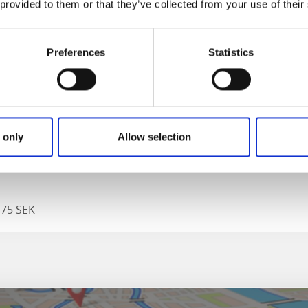
 provided to them or that they’ve collected from your use of their
 einen Angelschein kaufen
Preferences
Statistics
 Ed
 via iFiske
izenzen auch von Privatpersonen.
 only
Allow selection
 75 SEK