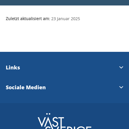
Zuletzt aktualisiert am:
23 Januar 2025
Links
Dals Eds Touristinformation
Sociale Medien
Dals Eds Kommune (Schwedisch)
Facebook Dals-Ed Kommune
Facebook Visit Dals-Ed