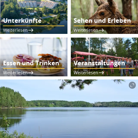
Unterkünfte
Sehen und Erleben
Weiterlesen
Weiterlesen
Essen und Trinken
Veranstaltungen
Weiterlesen
Weiterlesen