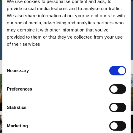
We use cookies to personalise content and ads, to
Wandern & Natur
provide social media features and to analyse our traffic.
We also share information about your use of our site with
Hier finden Sie Informationen über Naturreservate, den
our social media, advertising and analytics partners who
Nationalpark Tresticklan und wo man sonst noch wandern
may combine it with other information that you’ve
kann.
provided to them or that they’ve collected from your use
of their services.
Natur in und um Dals-Ed
Sehen & Erleben
Consent
Necessary
Selection
Preferences
Tresticklan
Dalslands Elch Park
Nationalpark
Weiterlesen
Weiterlesen
Statistics
Marketing
Eds MC- und