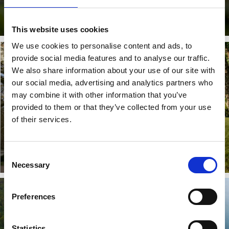
ARTSCAPE Vänersborg
Weiterlesen
This website uses cookies
We use cookies to personalise content and ads, to
provide social media features and to analyse our traffic.
We also share information about your use of our site with
our social media, advertising and analytics partners who
may combine it with other information that you’ve
provided to them or that they’ve collected from your use
of their services.
Vänersborgs
Museum
Golf am Vänernsee
Consent
Weiterlesen
Weiterlesen
Necessary
Selection
Preferences
Statistics