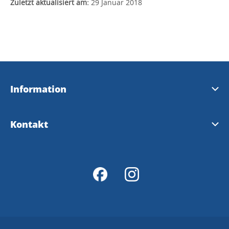
Zuletzt aktualisiert am:
29 Januar 2018
Information
Brochure touristique 2026 (en anglais)
Kontakt
Guide 2026
Trollhättan Fremdenverkehrsbüro
Karte 2026
Vänersborg Fremdenverkehrsbüro
Fahrradkarte
Bildbank