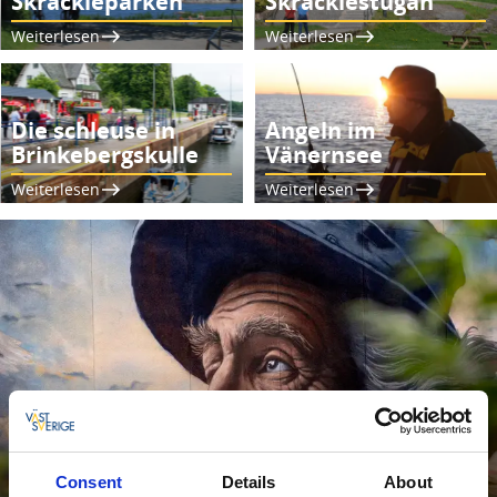
Skräckleparken
Skräcklestugan
Weiterlesen
Weiterlesen
Die schleuse in
Angeln im
Brinkebergskulle
Vänernsee
Weiterlesen
Weiterlesen
Consent
Details
About