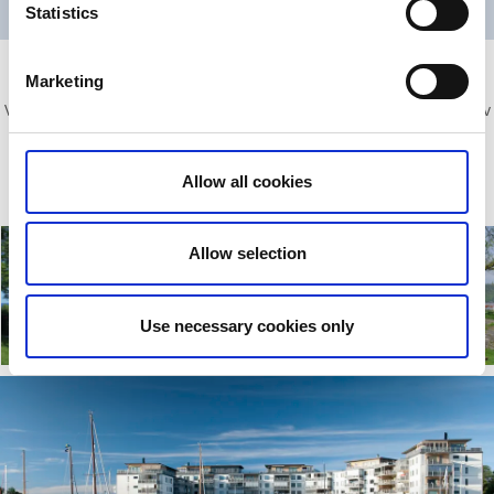
Statistics
Populära platser vid Vänern
Marketing
Vid Vänern finns det mycket att se och göra, här kommer några av
våra tips. Vill du sedan veta mer om Vänern, Vänersborg eller
kontakta oss på turistbyrån så hittar du mer information här
nedan.
Allow all cookies
Allow selection
Skräckleparken
Skräcklestugan
Use necessary cookies only
Läs mer
Läs mer