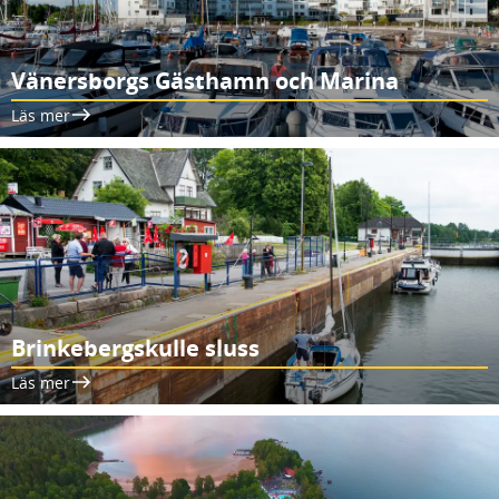
Vänersborgs Gästhamn och Marina
Läs mer
Brinkebergskulle sluss
Läs mer