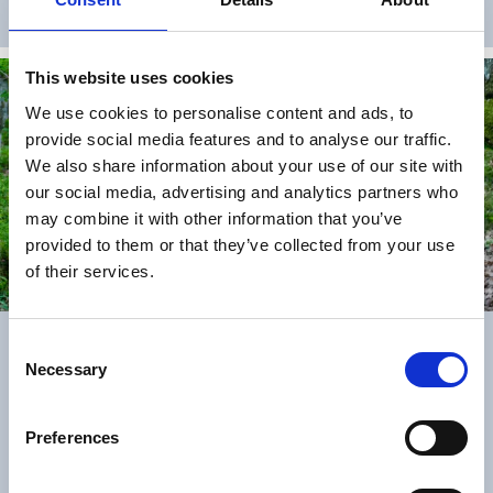
Läs mer
This website uses cookies
We use cookies to personalise content and ads, to
provide social media features and to analyse our traffic.
We also share information about your use of our site with
our social media, advertising and analytics partners who
may combine it with other information that you’ve
provided to them or that they’ve collected from your use
of their services.
Dalbobergen Runt
Consent
Necessary
Selection
Vandringsled som tar dig runt Dalbobergens naturreservat
norr om Vänersborg. Upptäck varierad terräng och få en
fantastisk utsikt över Vänern.
Preferences
Läs mer