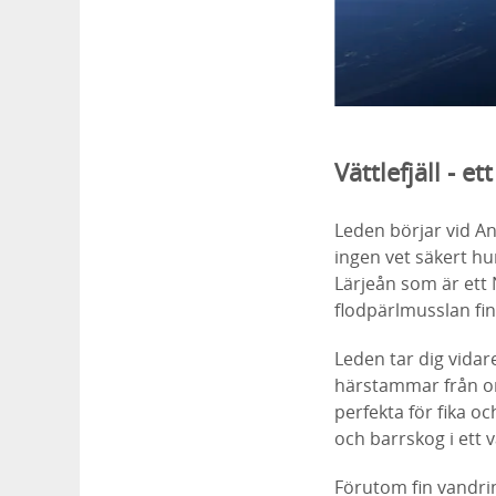
Vättlefjäll - 
Leden börjar vid An
ingen vet säkert h
Lärjeån som är ett 
flodpärlmusslan fin
Leden tar dig vidar
härstammar från or
perfekta för fika o
och barrskog i ett 
Förutom fin vandrin