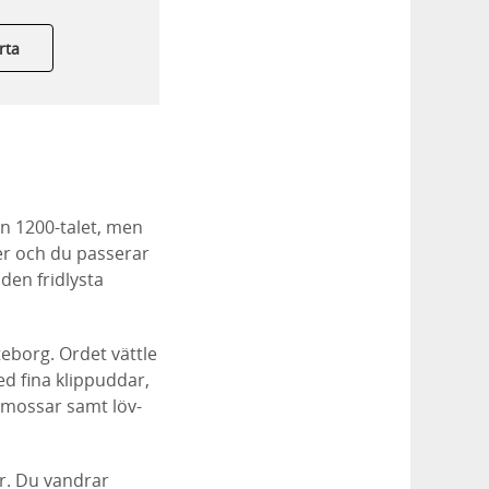
rta
ån 1200-talet, men
er och du passerar
den fridlysta
teborg. Ordet vättle
d fina klippuddar,
, mossar samt löv-
är. Du vandrar