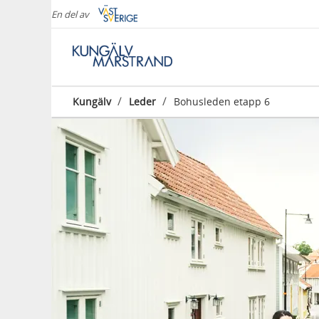
En del av
/
/
Kungälv
Leder
Bohusleden etapp 6