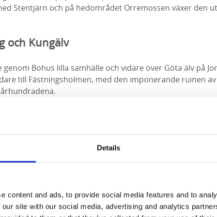
tmed Stentjärn och på hedområdet Orremossen växer den u
g och Kungälv
e genom Bohus lilla samhälle och vidare över Göta älv på Jor
dare till Fästningsholmen, med den imponerande ruinen a
 århundradena.
 redan på 1300-talet och är ett populärt besöksmål
.
Här kan
gar, helgon, maktkamper, förrädare och fångar. Gå en guid
orien och lär dig mer om fästningen och människorna som l
Details
ertal aktiviteter, exempelvis bågskytte och att åka flotte. B
r du även möjlighet att vara riddare för en dag.
e content and ads, to provide social media features and to analy
 our site with our social media, advertising and analytics partn