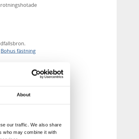
trotningshotade
dfallsbron.
v
Bohus fästning
 du ta del av
ad tur och känn dig
evde där.
About
esöker du fästningen
se our traffic. We also share
ers who may combine it with