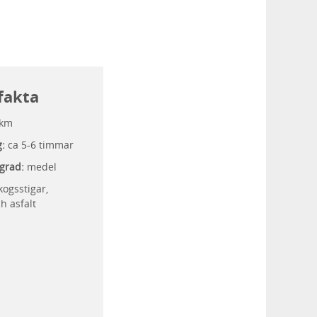
fakta
 km
g:
ca 5-6 timmar
grad:
medel
ogsstigar,
h asfalt