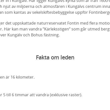
er in i Kungälv. Här ligger Kungälvs kyrka som är från 1600-
ch njut av miljöerna och atmosfären i Kungälvs centrum inn
an som kantas av sekelskiftesbebyggelse uppför Fontinberge
ger det uppskattade naturreservatet Fontin med flera moti
or. Här kan man vandra ”Kärleksstigen” som går utmed ber
över Kungälv och Bohus fästning.
Fakta om leden
en är 16 kilometer.
 5 till 6 timmar att vandra (exklusive raster).