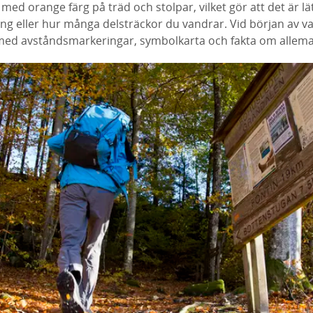
ed orange färg på träd och stolpar, vilket gör att det är lät
ning eller hur många delsträckor du vandrar. Vid början av va
med avståndsmarkeringar, symbolkarta och fakta om allema