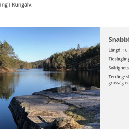
ing i Kungälv.
Snabb
Längd:
16
Tidsåtgån
Svårighets
Terräng:
sk
grusväg oc