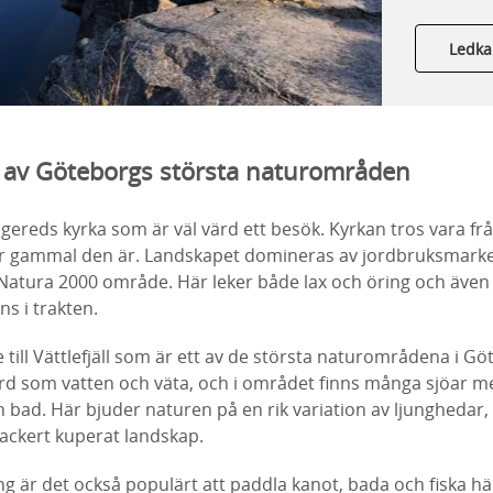
Ledka
ett av Göteborgs största naturområden
gereds kyrka som är väl värd ett besök. Kyrkan tros vara fr
ur gammal den är. Landskapet domineras av jordbruksmark
Natura 2000 område. Här leker både lax och öring och även 
ns i trakten.
e till Vättlefjäll som är ett av de största naturområdena i Gö
d som vatten och väta, och i området finns många sjöar me
ch bad. Här bjuder naturen på en rik variation av ljunghedar
vackert kuperat landskap.
g är det också populärt att paddla kanot, bada och fiska h