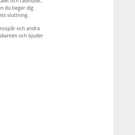
talet och rådhuset.
an du beger dig
ts sluttning.
onsspår och andra
gskanten och bjuder