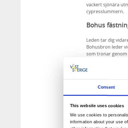
vackert sjönära u
cypresslummern.
Bohus fästnin
Leden tar dig vidar
Bohusbron leder vi
som tronar genom
Fästningen anlades
berättelser om kun
som en del av hist
Consent
Här anordnas ett fl
under högsäsong ha
This website uses cookies
We use cookies to personalis
information about your use of