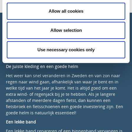
Allow all cookies
Bereid je voor op je fietsvakantie
Allow selection
Controleer je fiets voor je vertrekt
Controleer de lucht in de banden en of ze niet versleten
Use necessary cookies only
zijn. Zorg ervoor dat de ketting goed geolied is en dat de
remmen goed werken.
De juiste kleding en een goede helm
Het weer kan snel veranderen in Zweden en van zon naar
regen naar wind gaan, afhankelijk van waar je bent en in
welke tijd van het jaar je komt. Het is altijd goed om een ​​
extra wind- of regenjack bij je te hebben. Als je langere
afstanden of meerdere dagen fietst, dan kunnen een
fietsbroek en fietsschoenen een goede investering zijn. Een
goede helm is natuurlijk essentieel!
Een lekke band
Een lekke band repareren of een binnenband vervangen is