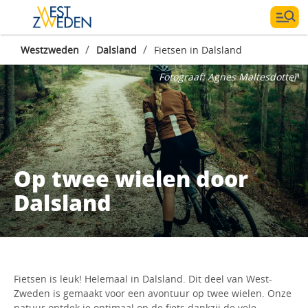
/
/
Westzweden
Dalsland
Fietsen in Dalsland
Fotograaf:
Agnes Maltesdotter
Op twee wielen door
Dalsland
Fietsen is leuk! Helemaal in Dalsland. Dit deel van West-
Zweden is gemaakt voor een avontuur op twee wielen. Onze
natuur ontdek je optimaal op de fiets dankzij de vele