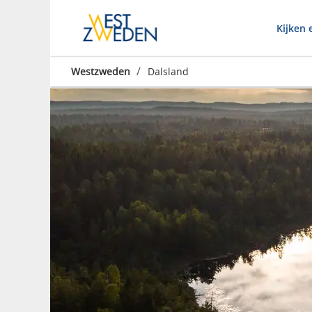
Kijken 
/
Westzweden
Dalsland