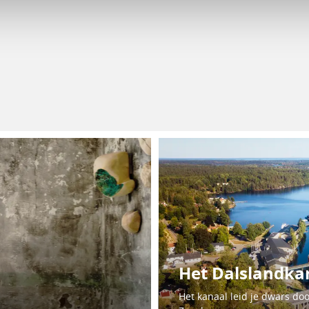
Het Dalslandka
Het kanaal leid je dwars do