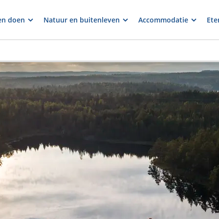
en doen
Natuur en buitenleven
Accommodatie
Ete