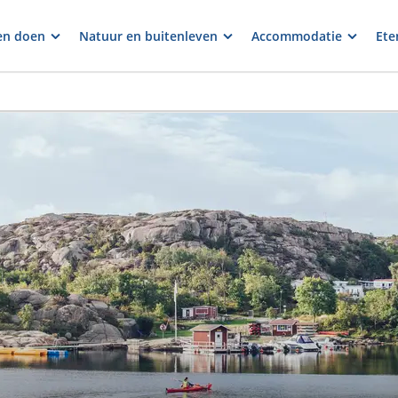
en doen
Natuur en buitenleven
Accommodatie
Ete