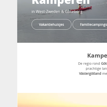
in West-Zweden & Göteborg
Vakantiehuisjes
Familiecampings
Kampee
De regio rond
Göt
prachtige l
Västergötland
me