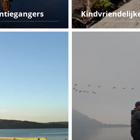
ntiegangers
Kindvriendelij