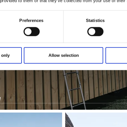
 provided to them or that they’ve collected from your use of their
Preferences
Statistics
 only
Allow selection
e