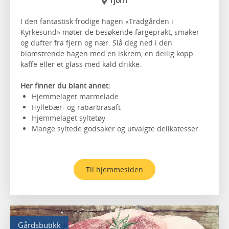
Tjörn
I den fantastisk frodige hagen «Trädgården i
Kyrkesund» møter de besøkende fargeprakt, smaker
og dufter fra fjern og nær. Slå deg ned i den
blomstrende hagen med en iskrem, en deilig kopp
kaffe eller et glass med kald drikke.
Her finner du blant annet:
Hjemmelaget marmelade
Hyllebær- og rabarbrasaft
Hjemmelaget syltetøy
Mange syltede godsaker og utvalgte delikatesser
Til hjemmesiden
Gårdsbutikk