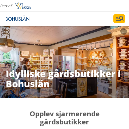
Part of
Idylliske gårdsbutikker i
Bohuslän
Opplev sjarmerende
gårdsbutikker