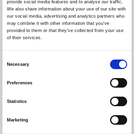
provide social media features and to analyse our traffic.
We also share information about your use of our site with
our social media, advertising and analytics partners who
Utgårds håndverksbakeri og gårdsbutikk
may combine it with other information that you’ve
Fjällbacka
provided to them or that they’ve collected from your use
of their services.
Utgårds håndverksbakeri og gårdsbutikk bare et
steinkast fra Fjällbacka og Hamburgsund. Omgitt av
jorder og sommerbeite kyr bakes det surdeigsbrød og
Consent
deilige bakervarer med råvarer fra nærområdet.
Necessary
Selection
Her finner du blant annet:
Brød og boller
Preferences
Økologisk mel
Egenprodusert økologisk kjøtt
Statistics
Til hjemmesiden
Marketing