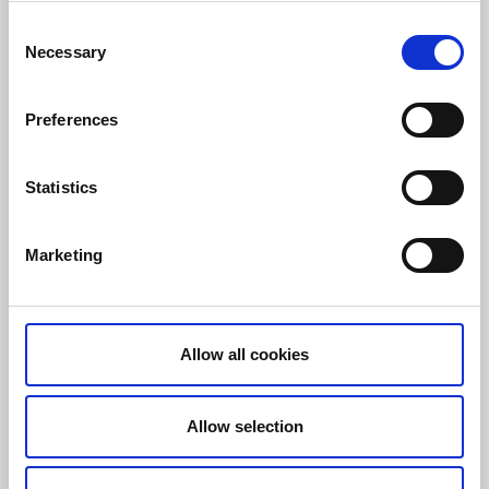
Consent
Necessary
Selection
Jordhammars Herrgård
Preferences
Ödsmål
Här bor du på vandrarhem i herrgårdsmiljö i Ödsmål,
Statistics
nära havet och Stenungsund. Här erbjuds en
avslappnad miljö där du kan njuta av naturen och
lugnet.
Marketing
Om boendet och området:
Historisk herrgård från 1800-talet
Lunchrestaurang
Gemensamt kök för självhushåll
Allow all cookies
Närhet till Svartedalens naturreservat
Allow selection
Till hemsidan