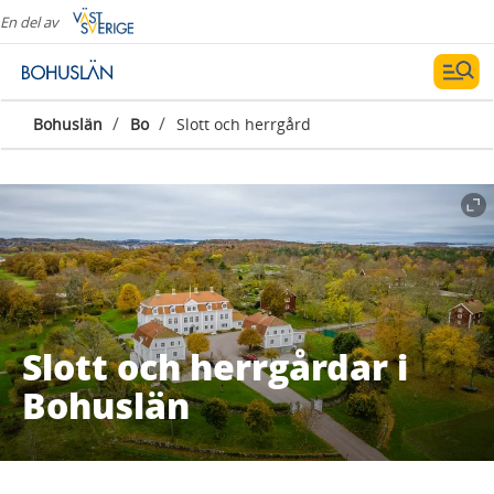
En del av
/
/
Bohuslän
Bo
Slott och herrgård
Slott och herrgårdar i
Bohuslän